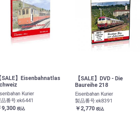
SALE】Eisenbahnatlas
【SALE】DVD - Die
chweiz
Baureihe 218
isenbahan Kurier
Eisenbahan Kurier
品番号:ek6441
製品番号:ek8391
9,300
￥2,770
税込
税込