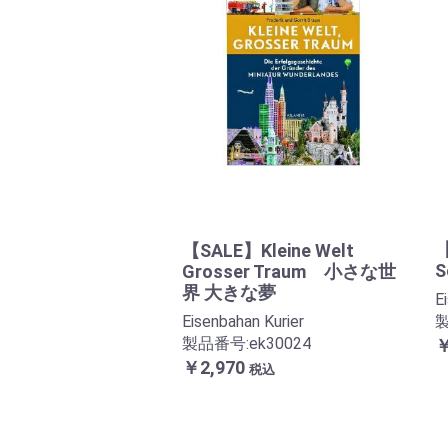
【
【SALE】Kleine Welt
S
Grosser Traum 小さな世
界 大きな夢
E
Eisenbahan Kurier
製
製品番号:ek30024
￥
￥2,970
税込