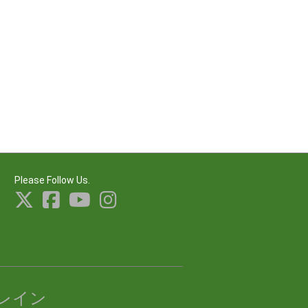
Please Follow Us.
レイン