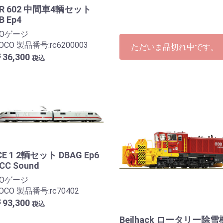
BR 602 中間車4輌セット
B Ep4
HOゲージ
OCO 製品番号:rc6200003
ただいま品切れ中です。
36,300
税込
CE 1 2輌セット DBAG Ep6
CC Sound
HOゲージ
OCO 製品番号:rc70402
93,300
税込
Beilhack ロータリー除雪