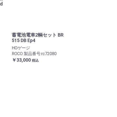
nd
蓄電池電車2輌セット BR
515 DB Ep4
HOゲージ
ROCO 製品番号:rc72080
￥33,000
税込