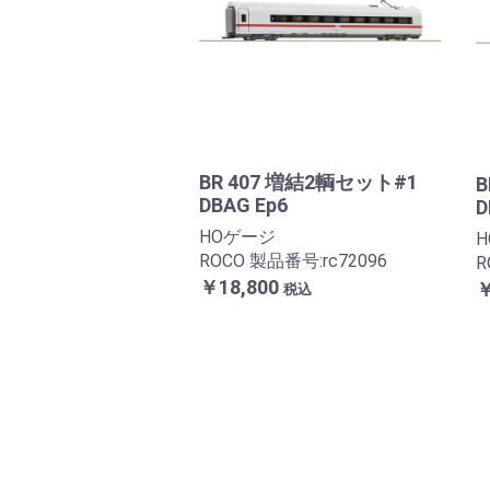
BR 407 増結2輌セット#1
B
DBAG Ep6
D
HOゲージ
ROCO 製品番号:rc72096
R
￥18,800
￥
税込