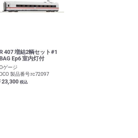
R 407 増結2輌セット#1
BAG Ep6 室内灯付
HOゲージ
OCO 製品番号:rc72097
23,300
税込