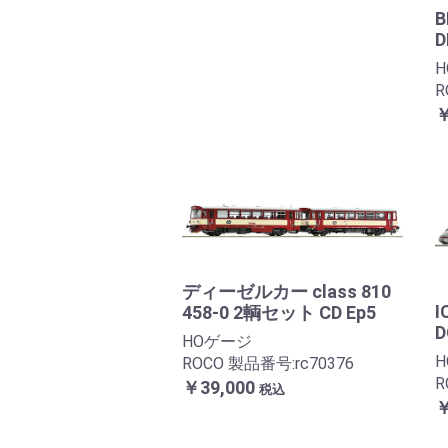
D
R
￥
ディーゼルカー class 810
I
458-0 2輌セット CD Ep5
D
HOゲージ
ROCO 製品番号:rc70376
R
￥39,000
税込
￥