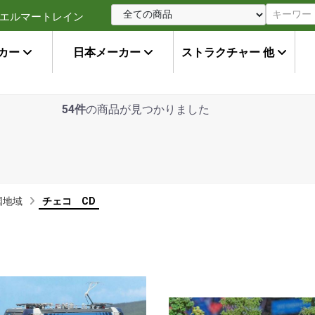
エルマートレイン
カー
日本メーカー
ストラクチャー 他
54件
の商品が見つかりました
国地域
チェコ CD