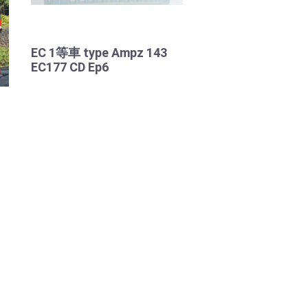
EC 1等車 type Ampz 143
EC177 CD Ep6