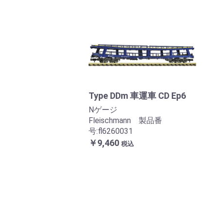
Type DDm 車運車 CD Ep6
Nゲージ
Fleischmann 製品番
号:fl6260031
￥9,460
税込