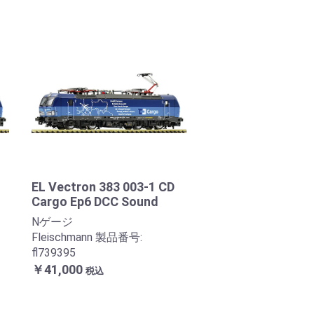
EL Vectron 383 003-1 CD
Cargo Ep6 DCC Sound
Nゲージ
Fleischmann 製品番号:
fl739395
￥41,000
税込