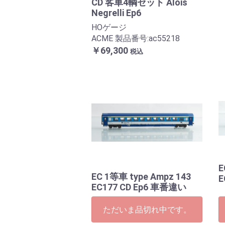
CD 客車4輌セット Alois
Negrelli Ep6
HOゲージ
ACME 製品番号:ac55218
￥69,300
税込
E
EC 1等車 type Ampz 143
E
EC177 CD Ep6 車番違い
ただいま品切れ中です。