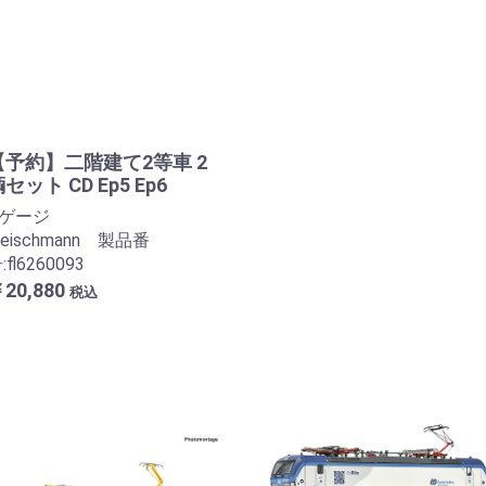
【予約】二階建て2等車 2
セット CD Ep5 Ep6
Nゲージ
leischmann 製品番
:fl6260093
20,880
税込