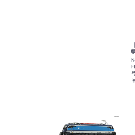
輌
F
号
￥