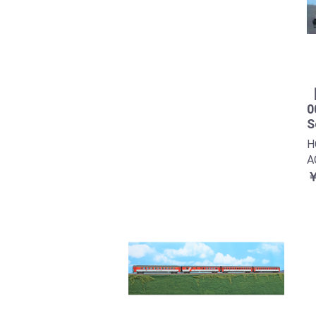
【
0
S
A
￥