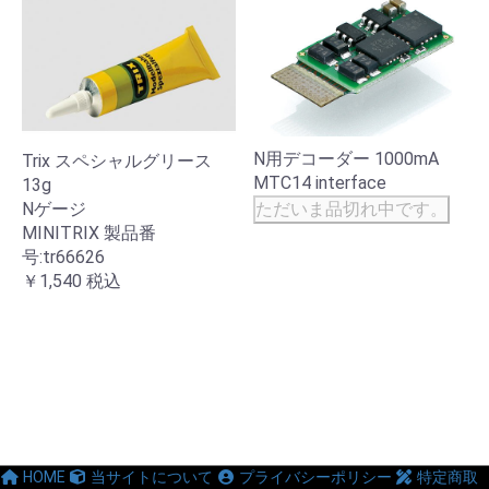
N用デコーダー 1000mA
Trix スペシャルグリース
MTC14 interface
13g
ただいま品切れ中です。
Nゲージ
MINITRIX 製品番
号:tr66626
￥1,540
税込
HOME
当サイトについて
プライバシーポリシー
特定商取