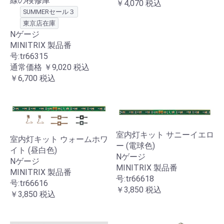
線の検修庫
￥4,070
税込
SUMMERセール３
東京店在庫
Nゲージ
MINITRIX 製品番
号:tr66315
通常価格
￥9,020
税込
￥6,700
税込
室内灯キット サニーイエロ
室内灯キット ウォームホワ
ー (電球色)
イト (昼白色)
Nゲージ
Nゲージ
MINITRIX 製品番
MINITRIX 製品番
号:tr66618
号:tr66616
￥3,850
税込
￥3,850
税込