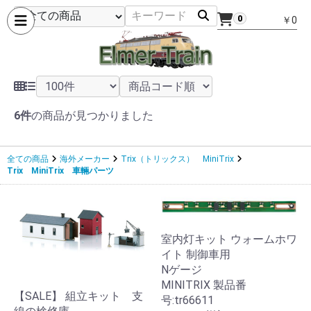
0
￥0
6件
の商品が見つかりました
全ての商品
海外メーカー
Trix（トリックス） MiniTrix
Trix MiniTrix 車輛パーツ
室内灯キット ウォームホワ
イト 制御車用
Nゲージ
MINITRIX 製品番
【SALE】 組立キット 支
号:tr66611