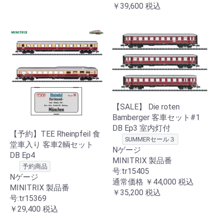
￥39,600
税込
【SALE】 Die roten
Bamberger 客車セット#1
DB Ep3 室内灯付
【予約】TEE Rheinpfeil 食
SUMMERセール３
堂車入り 客車2輌セット
Nゲージ
DB Ep4
MINITRIX 製品番
予約商品
号:tr15405
Nゲージ
通常価格
￥44,000
税込
MINITRIX 製品番
￥35,200
税込
号:tr15369
￥29,400
税込