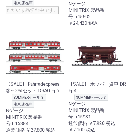
Nゲージ
東京店在庫
MINITRIX 製品番
ただいま品切れ中です。
号:tr15692
￥24,420
税込
【SALE】 Fahrradexpress
【SALE】 ホッパー貨車 DR
客車3輌セット DBAG Ep6
Ep4
SUMMERセール３
SUMMERセール３
Nゲージ
東京店在庫
MINITRIX 製品番
Nゲージ
号:tr15931
MINITRIX 製品番
通常価格
￥7,920
税込
号:tr15884
￥7,100
税込
通常価格
￥27,800
税込