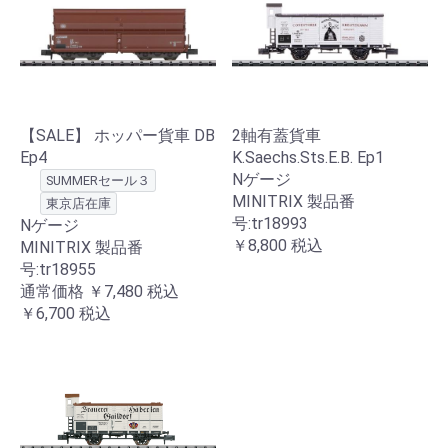
【SALE】 ホッパー貨車 DB
2軸有蓋貨車
Ep4
K.Saechs.Sts.E.B. Ep1
Nゲージ
SUMMERセール３
MINITRIX 製品番
東京店在庫
号:tr18993
Nゲージ
￥8,800
税込
MINITRIX 製品番
号:tr18955
通常価格
￥7,480
税込
￥6,700
税込