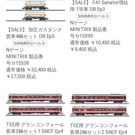
【SALE】 F41 Senator増結
用 1等車 DB Ep3
SUMMERセール３
Nゲージ
MINITRIX 製品番
【SALE】 加圧ガスタンク
号:tr15599
貨車4輌セット DB Ep5
通常価格
￥10,450
税込
SUMMERセール３
￥9,400
税込
Nゲージ
MINITRIX 製品番
号:tr15538
通常価格
￥32,400
税込
￥27,500
税込
TEE用 グランコンフォール
TEE用 グランコンフォール
客車2輌セット1 SNCF Ep4
客車2輌セット2 SNCF Ep4