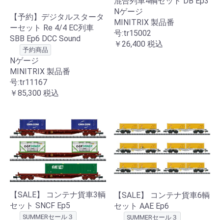
混合列車4輌セット DB Ep3
Nゲージ
【予約】デジタルスタータ
MINITRIX 製品番
ーセット Re 4/4 EC列車
号:tr15002
SBB Ep6 DCC Sound
￥26,400
税込
予約商品
Nゲージ
MINITRIX 製品番
号:tr11167
￥85,300
税込
【SALE】 コンテナ貨車3輌
【SALE】 コンテナ貨車6輌
セット SNCF Ep5
セット AAE Ep6
SUMMERセール３
SUMMERセール３