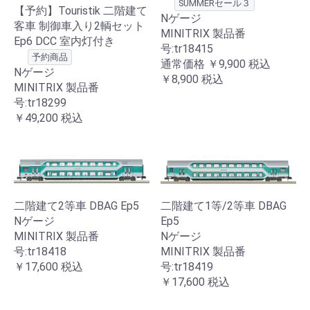
SUMMERセール３
【予約】Touristik 二階建て
Nゲージ
客車 制御車入り2輌セット
MINITRIX 製品番
Ep6 DCC 室内灯付き
号:tr18415
予約商品
通常価格
￥9,900
税込
Nゲージ
￥8,900
税込
MINITRIX 製品番
号:tr18299
￥49,200
税込
二階建て2等車 DBAG Ep5
二階建て1等/2等車 DBAG
Nゲージ
Ep5
MINITRIX 製品番
Nゲージ
号:tr18418
MINITRIX 製品番
￥17,600
税込
号:tr18419
￥17,600
税込