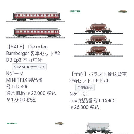
【SALE】 Die roten
Bamberger 客車セット#2
DB Ep3 室内灯付
SUMMERセール３
Nゲージ
【予約】バラスト輸送貨車
MINITRIX 製品番
3輌セット DB Ep4
号:tr15406
予約商品
通常価格
￥22,000
税込
Nゲージ
￥17,600
税込
Trix 製品番号:tr15465
￥26,300
税込