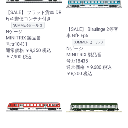
【SALE】 フラット貨車 DR
Ep4 郵便コンテナ付き
SUMMERセール３
【SALE】 Blaulinge 2等客
Nゲージ
車 GfF Ep6
MINITRIX 製品番
SUMMERセール３
号:tr18431
Nゲージ
通常価格
￥9,350
税込
MINITRIX 製品番
￥7,900
税込
号:tr18435
通常価格
￥9,680
税込
￥8,200
税込