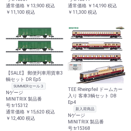
通常価格
￥13,900
税込
通常価格
￥14,190
税込
￥11,100
税込
￥11,300
税込
【SALE】 郵便列車用貨車3
輌セット DR Ep5
SUMMERセール３
TEE Rheinpfeil ドームカー
Nゲージ
入り 客車3輌セット DB
MINITRIX 製品番
Ep4
号:tr15312
新入荷商品
通常価格
￥15,620
税込
Nゲージ
￥12,400
税込
MINITRIX 製品番
号:tr15368