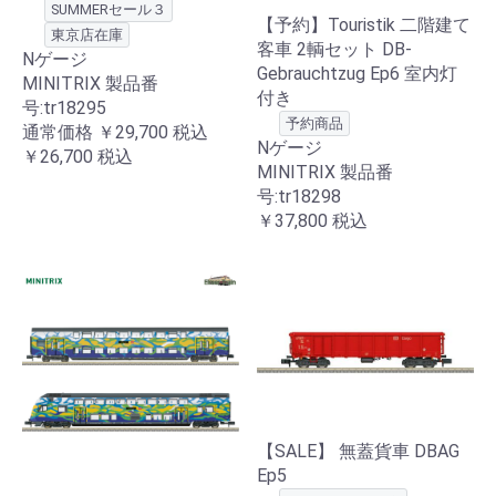
SUMMERセール３
【予約】Touristik 二階建て
東京店在庫
客車 2輌セット DB-
Nゲージ
Gebrauchtzug Ep6 室内灯
MINITRIX 製品番
付き
号:tr18295
予約商品
通常価格
￥29,700
税込
Nゲージ
￥26,700
税込
MINITRIX 製品番
号:tr18298
￥37,800
税込
【SALE】 無蓋貨車 DBAG
Ep5