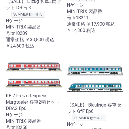
【SALE】 Eilzug 客車3両セ
Nゲージ
ット DB Ep3
MINITRIX 製品番
SUMMERセール３
号:tr18211
Nゲージ
通常価格
￥17,900
税込
MINITRIX 製品番
￥14,300
税込
号:tr18209
通常価格
￥30,800
税込
￥24,600
税込
RE 7 Freizeitexpress
Murgtaeler 客車2輌セット
【SALE】 Blaulinge 客車セ
DBAG Ep6
ット GfF Ep6
Nゲージ
SUMMERセール３
MINITRIX 製品番
Nゲージ
号:tr18258