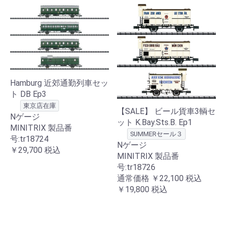
Hamburg 近郊通勤列車セッ
ト DB Ep3
東京店在庫
【SALE】 ビール貨車3輌セ
Nゲージ
ット K.Bay.Sts.B. Ep1
MINITRIX 製品番
SUMMERセール３
号:tr18724
Nゲージ
￥29,700
税込
MINITRIX 製品番
号:tr18726
通常価格
￥22,100
税込
￥19,800
税込