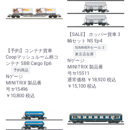
【SALE】 ホッパー貨車 3
輌セット NS Ep4
SUMMERセール３
【予約】コンテナ貨車
東京店在庫
Coopマッシュルーム柄コ
Nゲージ
ンテナ SBB Cargo Ep6
MINITRIX 製品番
予約商品
号:tr15511
Nゲージ
通常価格
￥18,920
税込
MINITRIX 製品番
￥15,100
税込
号:tr15496
￥10,800
税込