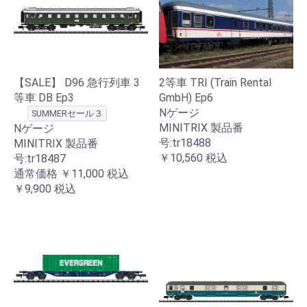
【SALE】 D96 急行列車 3
2等車 TRI (Train Rental
等車 DB Ep3
GmbH) Ep6
Nゲージ
SUMMERセール３
MINITRIX 製品番
Nゲージ
号:tr18488
MINITRIX 製品番
￥10,560
税込
号:tr18487
通常価格
￥11,000
税込
￥9,900
税込