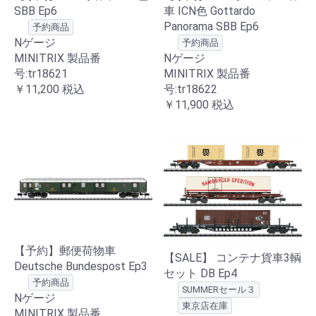
SBB Ep6
車 ICN色 Gottardo
Panorama SBB Ep6
予約商品
Nゲージ
予約商品
MINITRIX 製品番
Nゲージ
号:tr18621
MINITRIX 製品番
￥11,200
税込
号:tr18622
￥11,900
税込
【予約】郵便荷物車
【SALE】 コンテナ貨車3輌
Deutsche Bundespost Ep3
セット DB Ep4
予約商品
SUMMERセール３
Nゲージ
東京店在庫
MINITRIX 製品番