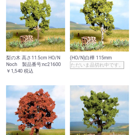
梨の木 高さ11.5cm HO/N
(HO/N)白樺 115mm
Noch 製品番号:nc21600
ただいま品切れ中です。
￥1,540
税込