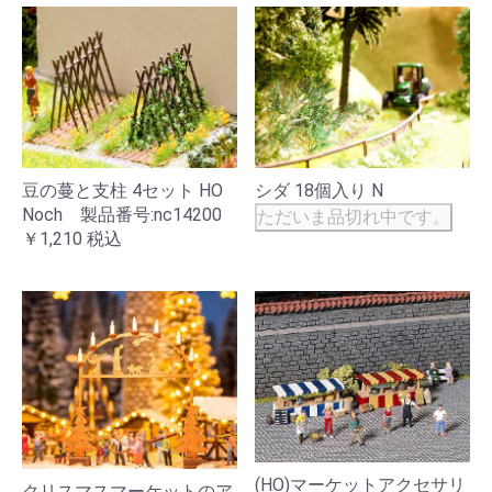
豆の蔓と支柱 4セット HO
シダ 18個入り N
Noch 製品番号:nc14200
ただいま品切れ中です。
￥1,210
税込
(HO)マーケットアクセサリ
クリスマスマーケットのア