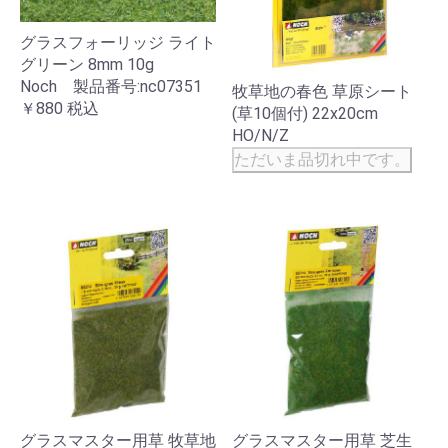
グラスフォーリッジ ライト
グリーン 8mm 10g
Noch 製品番号:nc07351
牧草地の春色 草原シート
￥880
税込
(草10個付) 22x20cm
HO/N/Z
ただいま品切れ中です。
グラスマスター用草 牧草地
グラスマスター用草 芝生