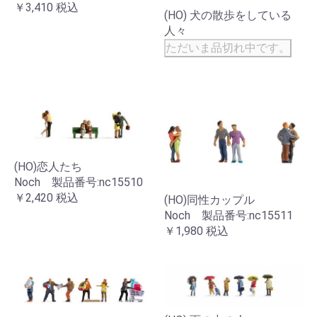
￥3,410
税込
(HO) 犬の散歩をしている
人々
ただいま品切れ中です。
(HO)恋人たち
Noch 製品番号:nc15510
￥2,420
税込
(HO)同性カップル
Noch 製品番号:nc15511
￥1,980
税込