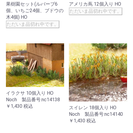
果樹園セット(ルバーブ6
アメリカ蔦 12個入り HO
個、いちご24個、ブドウの
ただいま品切れ中です。
木4個) HO
ただいま品切れ中です。
イラクサ 10個入り HO
Noch 製品番号:nc14138
￥1,430
税込
スイレン 18個入り HO
Noch 製品番号:nc14140
￥1,430
税込