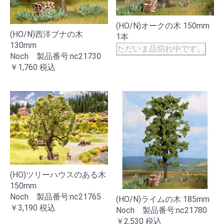
(HO/N)オークの木 150mm
(HO/N)西洋ブナの木
1本
130mm
ただいま品切れ中です。
Noch 製品番号:nc21730
￥1,760
税込
(HO)ツリーハウスのある木
150mm
Noch 製品番号:nc21765
(HO/N)ライムの木 185mm
￥3,190
税込
Noch 製品番号:nc21780
￥2,530
税込