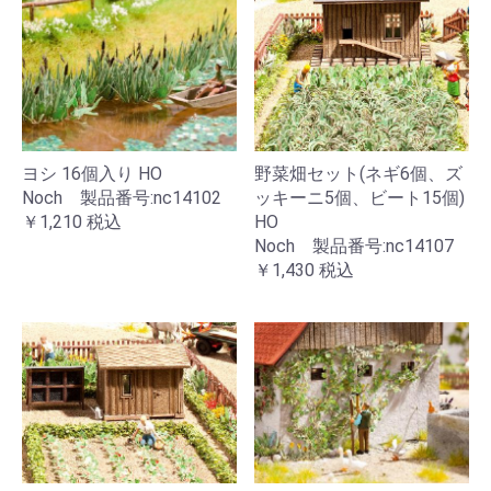
ヨシ 16個入り HO
野菜畑セット(ネギ6個、ズ
Noch 製品番号:nc14102
ッキーニ5個、ビート15個)
￥1,210
税込
HO
Noch 製品番号:nc14107
￥1,430
税込