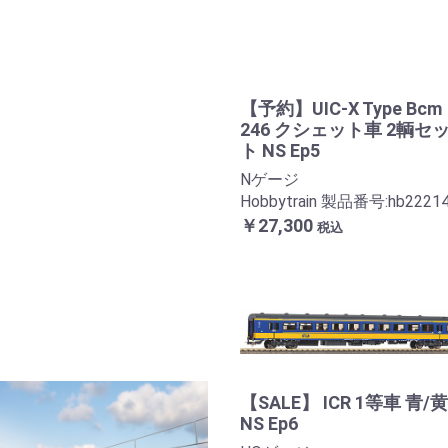
【予約】UIC-X Type Bcm
246 クシェット車 2輌セ
ト NS Ep5
Nゲージ
Hobbytrain 製品番号:hb2221
￥27,300
税込
【SALE】 ICR 1等車 青/黄
NS Ep6