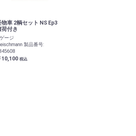
物車 2輌セット NS Ep3
積荷付き
Nゲージ
leischmann 製品番号:
l845608
10,100
税込