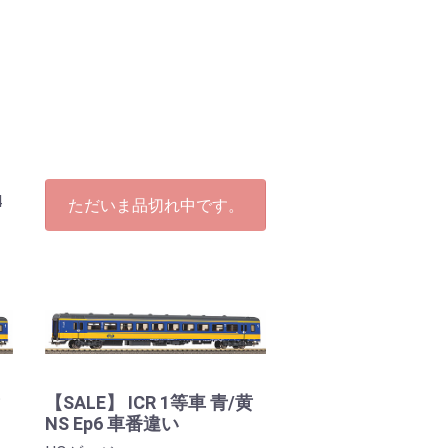
ッ
4
ただいま品切れ中です。
【SALE】 ICR 1等車 青/黄
NS Ep6 車番違い