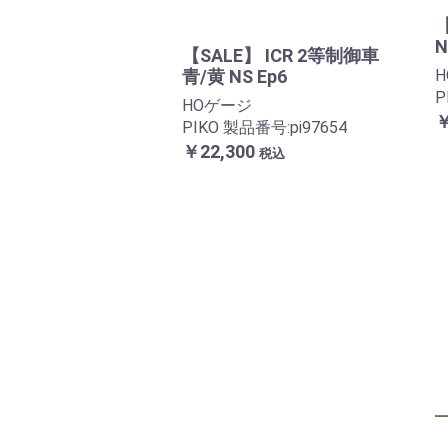
【
N
【SALE】 ICR 2等制御車
青/黄 NS Ep6
P
HOゲージ
￥
PIKO 製品番号:pi97654
￥22,300
税込