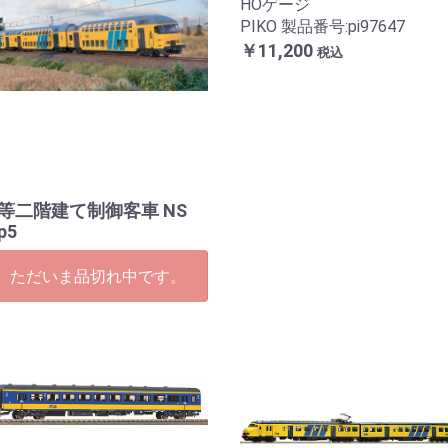
HOゲージ
PIKO 製品番号:pi97647
￥11,200
税込
2等二階建て制御客車 NS
p5
ただいま品切れ中です。