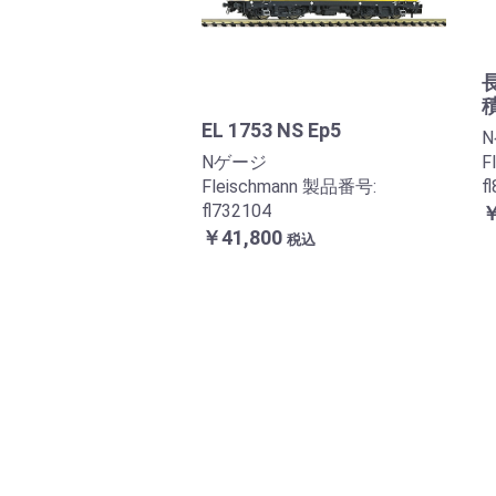
長
EL 1753 NS Ep5
Nゲージ
F
Fleischmann 製品番号:
f
fl732104
￥
￥41,800
税込