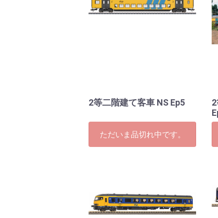
2等二階建て客車 NS Ep5
E
ただいま品切れ中です。