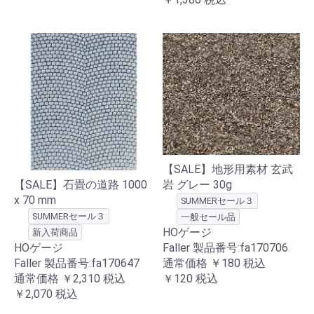
【SALE】地形用素材 玄武
岩 グレー 30g
【SALE】石畳の道路 1000
x 70 mm
SUMMERセール３
SUMMERセール３
一般セール品
HOゲージ
新入荷商品
Faller 製品番号:fa170706
HOゲージ
通常価格
￥180
税込
Faller 製品番号:fa170647
￥120
税込
通常価格
￥2,310
税込
￥2,070
税込