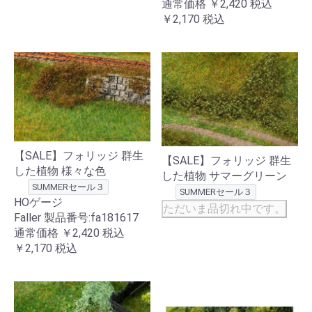
通常価格
￥2,420
税込
￥2,170
税込
【SALE】フォリッジ 群生
【SALE】フォリッジ 群生
した植物 様々な色
した植物 サマーグリーン
SUMMERセール３
SUMMERセール３
HOゲージ
ただいま品切れ中です。
Faller 製品番号:fa181617
通常価格
￥2,420
税込
￥2,170
税込