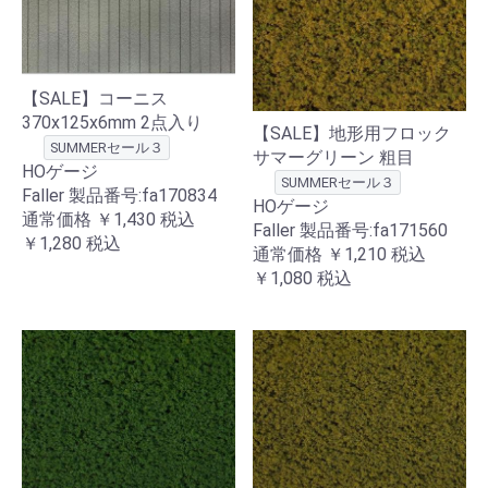
【SALE】コーニス
370x125x6mm 2点入り
【SALE】地形用フロック
SUMMERセール３
サマーグリーン 粗目
HOゲージ
SUMMERセール３
Faller 製品番号:fa170834
HOゲージ
通常価格
￥1,430
税込
Faller 製品番号:fa171560
￥1,280
税込
通常価格
￥1,210
税込
￥1,080
税込