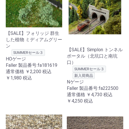
【SALE】フォリッジ 群生
した植物 ミディアムグリー
ン
【SALE】Simplon トンネル
SUMMERセール３
ポータル（北坑口と南坑
HOゲージ
口）
Faller 製品番号:fa181619
SUMMERセール３
通常価格
￥2,200
税込
新入荷商品
￥1,980
税込
Nゲージ
Faller 製品番号:fa222500
通常価格
￥4,730
税込
￥4,250
税込