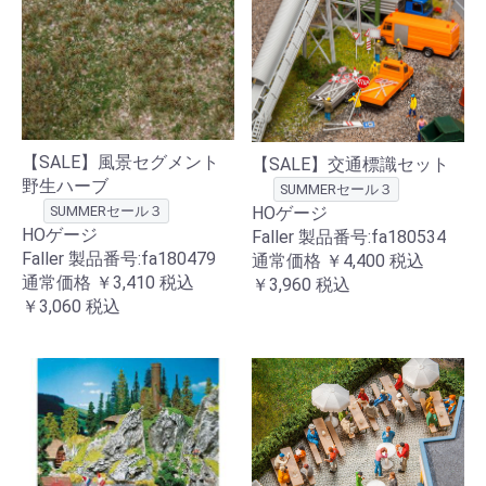
【SALE】風景セグメント
【SALE】交通標識セット
野生ハーブ
SUMMERセール３
SUMMERセール３
HOゲージ
HOゲージ
Faller 製品番号:fa180534
Faller 製品番号:fa180479
通常価格
￥4,400
税込
通常価格
￥3,410
税込
￥3,960
税込
￥3,060
税込