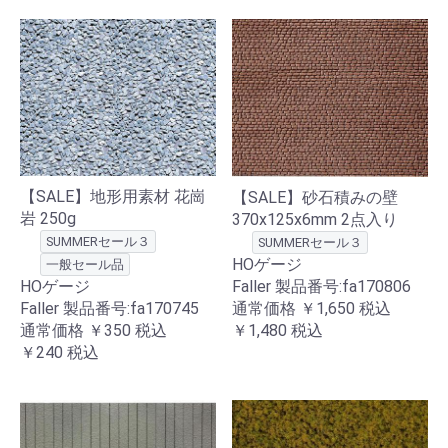
【SALE】地形用素材 花崗
【SALE】砂石積みの壁
岩 250g
370x125x6mm 2点入り
SUMMERセール３
SUMMERセール３
HOゲージ
一般セール品
Faller 製品番号:fa170806
HOゲージ
通常価格
￥1,650
税込
Faller 製品番号:fa170745
￥1,480
税込
通常価格
￥350
税込
￥240
税込