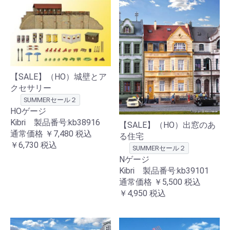
【SALE】（HO）城壁とア
クセサリー
SUMMERセール２
HOゲージ
Kibri 製品番号:kb38916
【SALE】（HO）出窓のあ
通常価格
￥7,480
税込
る住宅
￥6,730
税込
SUMMERセール２
Nゲージ
Kibri 製品番号:kb39101
通常価格
￥5,500
税込
￥4,950
税込