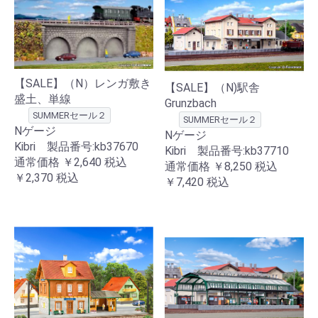
【SALE】（N）レンガ敷き
【SALE】（N)駅舎
盛土、単線
Grunzbach
SUMMERセール２
SUMMERセール２
Nゲージ
Nゲージ
Kibri 製品番号:kb37670
Kibri 製品番号:kb37710
通常価格
￥2,640
税込
通常価格
￥8,250
税込
￥2,370
税込
￥7,420
税込