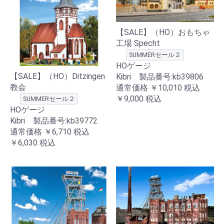
【SALE】（HO）おもちゃ
工場 Specht
SUMMERセール２
HOゲージ
【SALE】（HO）Ditzingen
Kibri 製品番号:kb39806
教会
通常価格
￥10,010
税込
￥9,000
税込
SUMMERセール２
HOゲージ
Kibri 製品番号:kb39772
通常価格
￥6,710
税込
￥6,030
税込