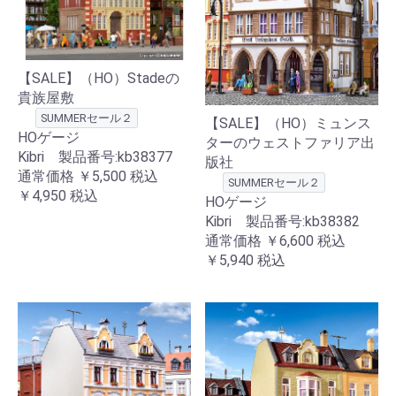
【SALE】（HO）Stadeの
貴族屋敷
SUMMERセール２
【SALE】（HO）ミュンス
HOゲージ
ターのウェストファリア出
Kibri 製品番号:kb38377
版社
通常価格
￥5,500
税込
SUMMERセール２
￥4,950
税込
HOゲージ
Kibri 製品番号:kb38382
通常価格
￥6,600
税込
￥5,940
税込