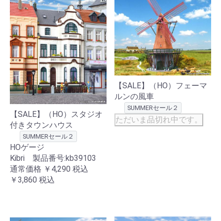
【SALE】（HO）フェーマ
ルンの風車
SUMMERセール２
【SALE】（HO）スタジオ
ただいま品切れ中です。
付きタウンハウス
SUMMERセール２
HOゲージ
Kibri 製品番号:kb39103
通常価格
￥4,290
税込
￥3,860
税込