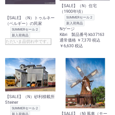
【SALE】（N）住宅
（1900年頃）
SUMMERセール２
【SALE】（N）トゥルネー
（ベルギー）の民家
新入荷商品
Nゲージ
SUMMERセール２
Kibri 製品番号:kb37163
新入荷商品
通常価格
￥7,370
税込
ただいま品切れ中です。
￥6,630
税込
【SALE】（N）砂利積載所
Steiner
SUMMERセール２
【SALE】（N) 風車（モー
新入荷商品