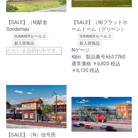
【SALE】（N)駅舎
【SALE】（N)プラットホ
Sondernau
ームドーム（グリーン）
SUMMERセール２
SUMMERセール２
新入荷商品
新入荷商品
Nゲージ
ただいま品切れ中です。
Kibri 製品番号:kb37760
通常価格
￥6,820
税込
￥6,130
税込
【SALE】（N）信号所