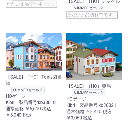
【SALE】（HO）チャペル
ただいま品切れ中です。
SUMMERセール２
ただいま品切れ中です。
【SALE】（HO）Toelz図書
館
【SALE】（HO）薬局
SUMMERセール２
SUMMERセール２
HOゲージ
HOゲージ
Kibri 製品番号:kb38818
Kibri 製品番号:kb38821
通常価格
￥5,610
税込
通常価格
￥3,410
税込
￥5,040
税込
￥3,060
税込