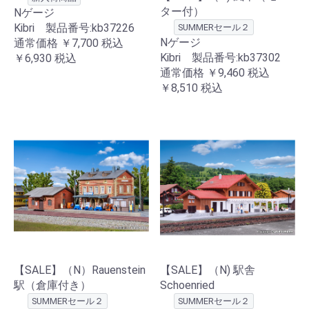
ター付）
Nゲージ
Kibri 製品番号:kb37226
SUMMERセール２
Nゲージ
通常価格
￥7,700
税込
Kibri 製品番号:kb37302
￥6,930
税込
通常価格
￥9,460
税込
￥8,510
税込
【SALE】（N）Rauenstein
【SALE】（N) 駅舎
駅（倉庫付き）
Schoenried
SUMMERセール２
SUMMERセール２