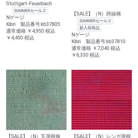
Stuttgart-Feuerbach
SUMMERセール２
【SALE】（N）跨線橋
Nゲージ
SUMMERセール２
Kibri 製品番号:kb37805
新入荷商品
通常価格
￥4,950
税込
Nゲージ
￥4,450
税込
Kibri 製品番号:kb37810
通常価格
￥7,040
税込
￥6,330
税込
【SALE】（N）瓦屋根板
【SALE】（N）レンガ屋根