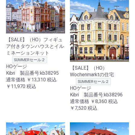
【SALE】（HO）フィギュ
ア付きタウンハウスとイル
ミネーションキット
SUMMERセール２
HOゲージ
【SALE】（HO）
Kibri 製品番号:kb38295
Wochenmarktの住宅
通常価格
￥13,310
税込
SUMMERセール２
￥11,970
税込
HOゲージ
Kibri 製品番号:kb38296
通常価格
￥8,360
税込
￥7,520
税込