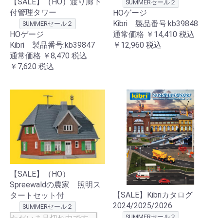
【SALE】（HO）渡り廊下
SUMMERセール２
付管理タワー
HOゲージ
Kibri 製品番号:kb39848
SUMMERセール２
通常価格
￥14,410
税込
HOゲージ
￥12,960
税込
Kibri 製品番号:kb39847
通常価格
￥8,470
税込
￥7,620
税込
【SALE】（HO）
Spreewaldの農家 照明ス
【SALE】Kibriカタログ
タートセット付
2024/2025/2026
SUMMERセール２
SUMMERセール２