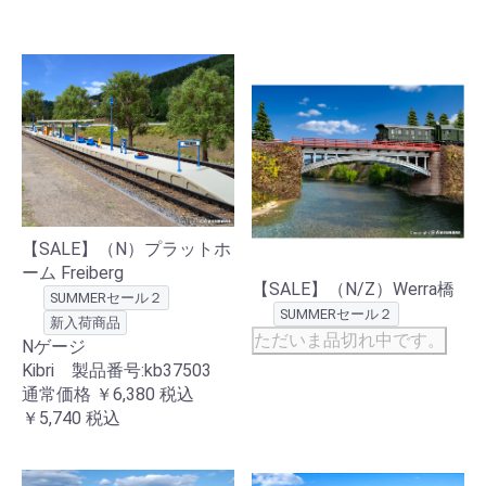
【SALE】（N）プラットホ
ーム Freiberg
【SALE】（N/Z）Werra橋
SUMMERセール２
SUMMERセール２
新入荷商品
ただいま品切れ中です。
Nゲージ
Kibri 製品番号:kb37503
通常価格
￥6,380
税込
￥5,740
税込