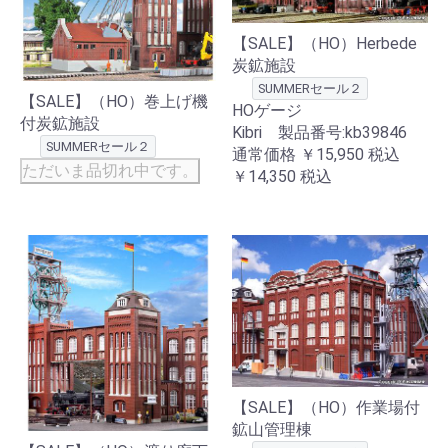
【SALE】（HO）Herbede
炭鉱施設
SUMMERセール２
【SALE】（HO）巻上げ機
HOゲージ
付炭鉱施設
Kibri 製品番号:kb39846
SUMMERセール２
通常価格
￥15,950
税込
ただいま品切れ中です。
￥14,350
税込
【SALE】（HO）作業場付
鉱山管理棟