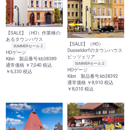
【SALE】（HO）作業棟の
あるタウンハウス
【SALE】（HO）
SUMMERセール２
Dusseldorfのタウンハウス
HOゲージ
ピッツェリア
Kibri 製品番号:kb38389
SUMMERセール２
通常価格
￥7,040
税込
HOゲージ
￥6,330
税込
Kibri 製品番号:kb38392
通常価格
￥8,910
税込
￥8,010
税込