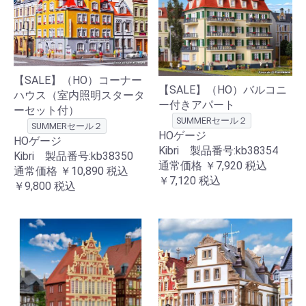
【SALE】（HO）コーナー
【SALE】（HO）バルコニ
ハウス（室内照明スタータ
ー付きアパート
ーセット付）
SUMMERセール２
SUMMERセール２
HOゲージ
HOゲージ
Kibri 製品番号:kb38354
Kibri 製品番号:kb38350
通常価格
￥7,920
税込
通常価格
￥10,890
税込
￥7,120
税込
￥9,800
税込