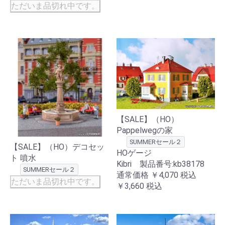
ただいま品切れ中です。
【SALE】（HO）
Pappelwegの家
SUMMERセール２
【SALE】（HO）デコセッ
HOゲージ
ト 噴水
Kibri 製品番号:kb38178
SUMMERセール２
通常価格
￥4,070
税込
ただいま品切れ中です。
￥3,660
税込