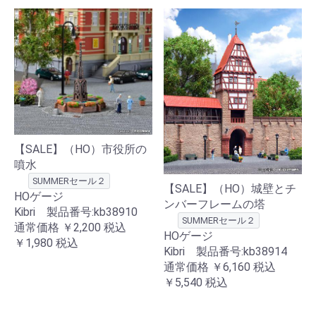
【SALE】（HO）市役所の
噴水
SUMMERセール２
【SALE】（HO）城壁とチ
HOゲージ
ンバーフレームの塔
Kibri 製品番号:kb38910
SUMMERセール２
通常価格
￥2,200
税込
HOゲージ
￥1,980
税込
Kibri 製品番号:kb38914
通常価格
￥6,160
税込
￥5,540
税込