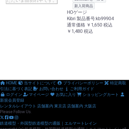
ただいま品切れ中です。
新入荷商品
HOゲージ
Kibri 製品番号:kb99904
通常価格
￥1,650
税込
￥1,480
税込
HOME
当サイトについて
プライバシーポリシー
特定商取
引法に基づく表記
お問い合わせ
ご利用ガイド
ログイン
マイページ
お気に入り
ショッピングカート
新規会員登録
レンタルレイアウト
店舗案内 東京店
店舗案内 大阪店
Please Follow Us.
鉄道模型・外国型鉄道模型の通販｜エルマートレイン