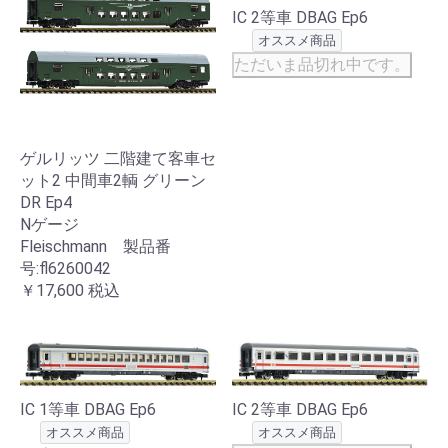
IC 2等車 DBAG Ep6
オススメ商品
ただいま品切れ中です。
ゲルリッツ 二階建て客車セ
ット2 中間車2輌 グリーン
DR Ep4
Nゲージ
Fleischmann 製品番
号:fl6260042
￥17,600
税込
IC 1等車 DBAG Ep6
IC 2等車 DBAG Ep6
オススメ商品
オススメ商品