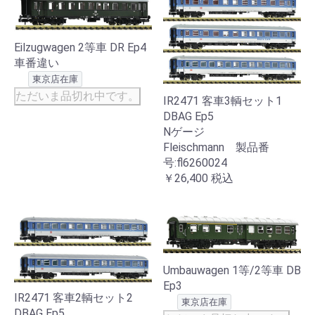
Eilzugwagen 2等車 DR Ep4
車番違い
東京店在庫
ただいま品切れ中です。
IR2471 客車3輌セット1
DBAG Ep5
Nゲージ
Fleischmann 製品番
号:fl6260024
￥26,400
税込
Umbauwagen 1等/2等車 DB
Ep3
IR2471 客車2輌セット2
東京店在庫
DBAG Ep5