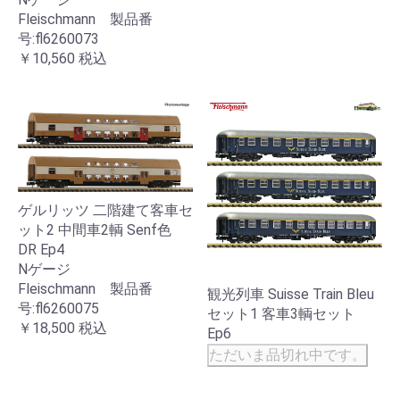
Fleischmann 製品番
号:fl6260073
￥10,560
税込
ゲルリッツ 二階建て客車セ
ット2 中間車2輌 Senf色
DR Ep4
Nゲージ
Fleischmann 製品番
観光列車 Suisse Train Bleu
号:fl6260075
セット1 客車3輌セット
￥18,500
税込
Ep6
ただいま品切れ中です。