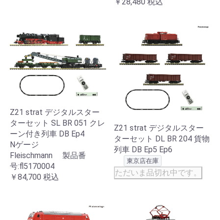
￥28,480
税込
Z21 strat デジタルスター
ターセット SL BR 051 クレ
Z21 strat デジタルスター
ーン付き列車 DB Ep4
ターセット DL BR 204 貨物
Nゲージ
列車 DB Ep5 Ep6
Fleischmann 製品番
東京店在庫
号:fl5170004
ただいま品切れ中です。
￥84,700
税込