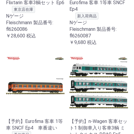
Flixtarin 客車3輌セット Ep6
Eurofima 客車 1等車 SNCF
Ep4
東京店在庫
Nゲージ
新入荷商品
Fleischmann 製品番号:
Nゲージ
fl6260086
Fleischmann 製品番号:
￥28,600
税込
fl6260087
￥9,680
税込
【予約】Eurofima 客車 1等
【予約】n-Wagen 客車セッ
車 SNCF Ep4 車番違い
ト1 制御車入り客車3輌 ミ