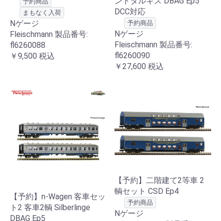
ントタルキス DBAG Ep5
予約商品
DCC対応
まもなく入荷
Nゲージ
予約商品
Nゲージ
Fleischmann 製品番号:
Fleischmann 製品番号:
fl6260088
fl6260090
￥9,500
税込
￥27,600
税込
【予約】二階建て2等車 2
輌セット CSD Ep4
【予約】n-Wagen 客車セッ
予約商品
ト2 客車2輌 Silberlinge
Nゲージ
DBAG Ep5