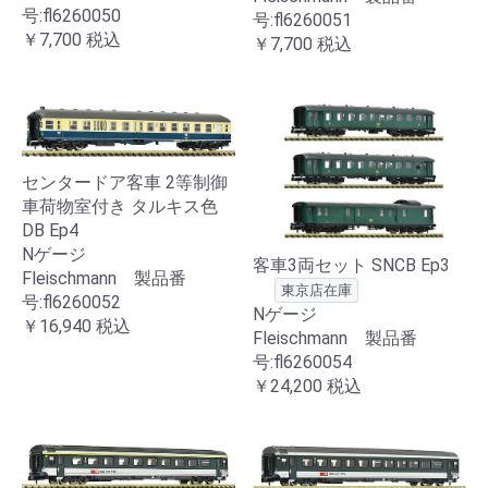
号:fl6260050
号:fl6260051
￥7,700
税込
￥7,700
税込
センタードア客車 2等制御
車荷物室付き タルキス色
DB Ep4
Nゲージ
客車3両セット SNCB Ep3
Fleischmann 製品番
東京店在庫
号:fl6260052
Nゲージ
￥16,940
税込
Fleischmann 製品番
号:fl6260054
￥24,200
税込