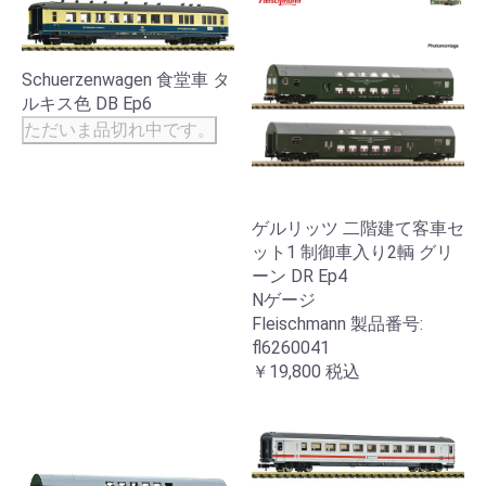
Schuerzenwagen 食堂車 タ
ルキス色 DB Ep6
ただいま品切れ中です。
ゲルリッツ 二階建て客車セ
ット1 制御車入り2輌 グリ
ーン DR Ep4
Nゲージ
Fleischmann 製品番号:
fl6260041
￥19,800
税込