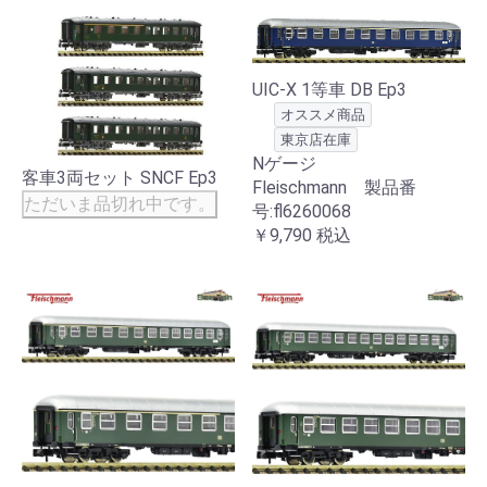
UIC-X 1等車 DB Ep3
オススメ商品
東京店在庫
Nゲージ
客車3両セット SNCF Ep3
Fleischmann 製品番
ただいま品切れ中です。
号:fl6260068
￥9,790
税込