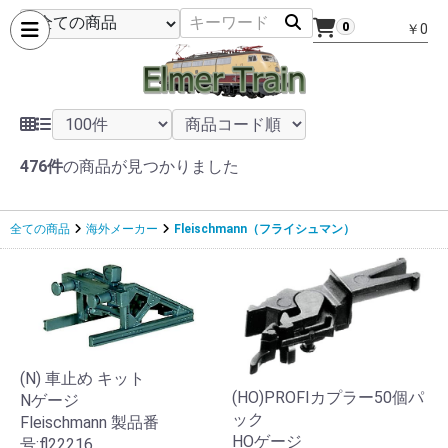
0
￥0
476件
の商品が見つかりました
全ての商品
海外メーカー
Fleischmann（フライシュマン）
(N) 車止め キット
(HO)PROFIカプラー50個パ
Nゲージ
ック
Fleischmann 製品番
HOゲージ
号:fl22216