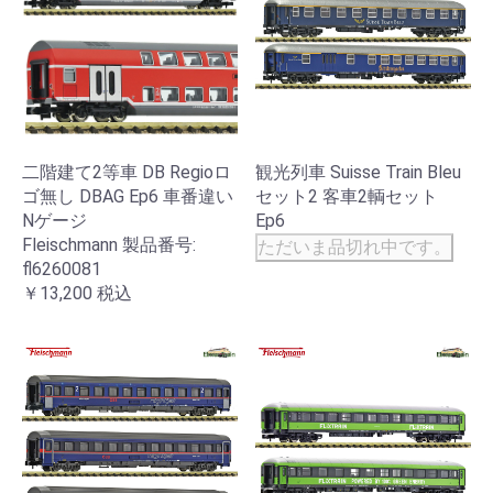
二階建て2等車 DB Regioロ
観光列車 Suisse Train Bleu
ゴ無し DBAG Ep6 車番違い
セット2 客車2輌セット
Nゲージ
Ep6
Fleischmann 製品番号:
ただいま品切れ中です。
fl6260081
￥13,200
税込