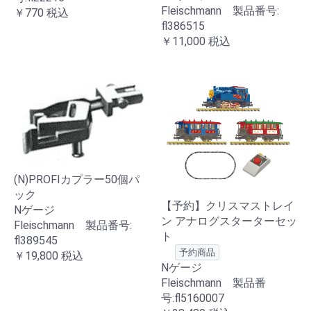
Fleischmann 製品番号:
￥770
税込
fl386515
￥11,000
税込
(N)PROFIカプラー50個パ
ック
【予約】クリスマストレイ
Nゲージ
ン アナログスターターセッ
Fleischmann 製品番号:
ト
fl389545
予約商品
￥19,800
税込
Nゲージ
Fleischmann 製品番
号:fl5160007