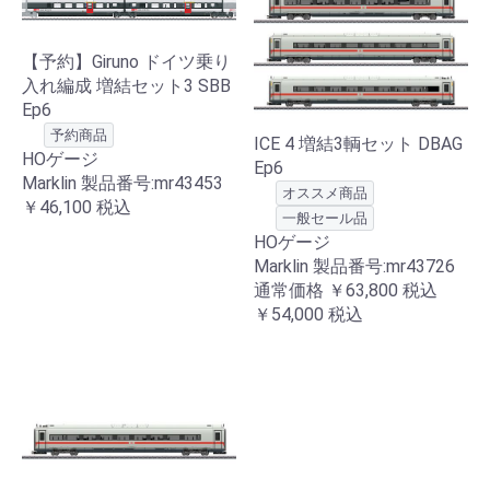
【予約】Giruno ドイツ乗り
入れ編成 増結セット3 SBB
Ep6
予約商品
ICE 4 増結3輌セット DBAG
HOゲージ
Ep6
Marklin 製品番号:mr43453
オススメ商品
￥46,100
税込
一般セール品
HOゲージ
Marklin 製品番号:mr43726
通常価格
￥63,800
税込
￥54,000
税込