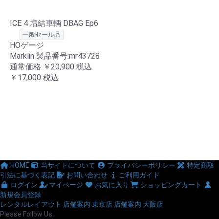
ICE 4 増結車輌 DBAG Ep6
一般セール品
HOゲージ
Marklin 製品番号:mr43728
通常価格
￥20,900
税込
￥17,000
税込
HOME
当サイトについて
プライバシーポリシー
特定商取
引法に基づく表記
お問い合わせ
ご利用ガイド
ログイン
マイページ
お気に入り
ショッピングカート
新規会員登録
レンタルレイアウト
店舗案内 東京店
店舗案内 大阪店
Please Follow Us.