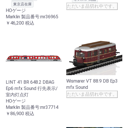
東京店在庫
ただいま品切れ中です。
HOゲージ
Marklin 製品番号:mr36965
￥46,200
税込
Wismarer VT 88.9 DB Ep3
LINT 41 BR 648.2 DBAG
mfx Sound
Ep6 mfx Sound 行先表示/
ただいま品切れ中です。
室内灯点灯
HOゲージ
Marklin 製品番号:mr37714
￥86,900
税込