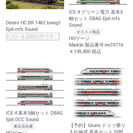
ICE 4 グリーン電力 基本5
輌セット DBAG Ep6 mfx
Desiro HC BR 1462 bwegt
Sound
Ep6 mfx Sound
オススメ商品
ただいま品切れ中です。
HOゲージ
Marklin 製品番号:mr39716
￥145,400
税込
ICE 4 基本5輌セット DBAG
Ep6 DCC Sound
【予約】Giruno ドイツ乗り
東京店在庫
入れ編成 基本セット SBB
HOゲージ