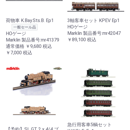
荷物車 K.Bay.Sts.B. Ep1
3軸客車セット KPEV Ep1
HOゲージ
一般セール品
Marklin 製品番号:mr42047
HOゲージ
￥89,100
税込
Marklin 製品番号:mr41379
通常価格
￥9,680
税込
￥7,000
税込
急行用客車5輌セット
【予約】SL GT 2 x 4/4 ブ