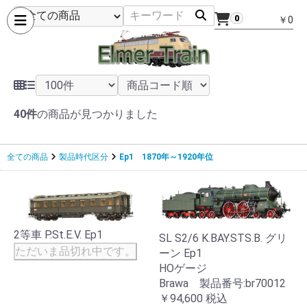
0
￥0
40件
の商品が見つかりました
全ての商品
製品時代区分
Ep1 1870年～1920年位
2等車 P.St.E.V. Ep1
SL S2/6 K.BAY.STS.B. グリ
ただいま品切れ中です。
ーン Ep1
HOゲージ
Brawa 製品番号:br70012
￥94,600
税込