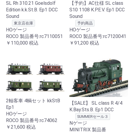
SL Rh 310.21 Goelsdolf
【予約】AC仕様 SL class
Edition k.k.St.B. Ep1 DCC
S10 1108 K.P.E.V. Ep1 DCC
Sound
Sound
東京店在庫
予約商品
HOゲージ
HOゲージ
ROCO 製品番号:rc7110051
ROCO 製品番号:rc7120041
￥110,000
税込
￥91,200
税込
2軸客車 4輌セット kkStB
【SALE】 SL class R 4/4
Ep1
K.Bay.Sts.B. Ep1 DCC
HOゲージ
SUMMERセール３
ROCO 製品番号:rc74062
Nゲージ
￥21,600
税込
MINITRIX 製品番