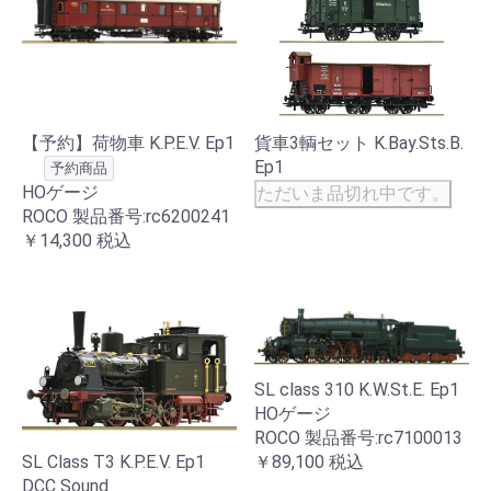
【予約】荷物車 K.P.E.V. Ep1
貨車3輌セット K.Bay.Sts.B.
Ep1
予約商品
HOゲージ
ただいま品切れ中です。
ROCO 製品番号:rc6200241
￥14,300
税込
SL class 310 K.W.St.E. Ep1
HOゲージ
ROCO 製品番号:rc7100013
SL Class T3 K.P.E.V. Ep1
￥89,100
税込
DCC Sound