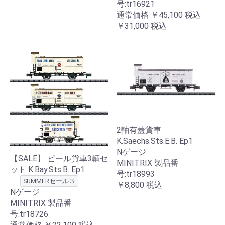
号:tr16921
通常価格
￥45,100
税込
￥31,000
税込
2軸有蓋貨車
K.Saechs.Sts.E.B. Ep1
Nゲージ
【SALE】 ビール貨車3輌セ
MINITRIX 製品番
ット K.Bay.Sts.B. Ep1
号:tr18993
SUMMERセール３
￥8,800
税込
Nゲージ
MINITRIX 製品番
号:tr18726