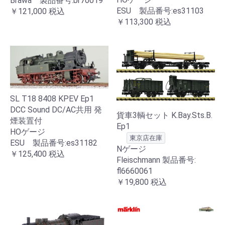
Brawa 製品番号:br70019
ESU 製品番号:es31103
￥121,000
税込
￥113,300
税込
SL T18 8408 KPEV Ep1
DCC Sound DC/AC共用 発
貨車3輌セット K.Bay.Sts.B.
煙装置付
Ep1
HOゲージ
東京店在庫
ESU 製品番号:es31182
Nゲージ
￥125,400
税込
Fleischmann 製品番号:
fl6660061
￥19,800
税込