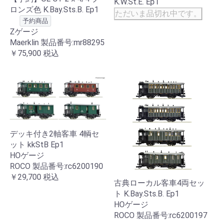
K.W.St.E. Ep1
ロンズ色 K.Bay.Sts.B. Ep1
ただいま品切れ中です。
予約商品
Zゲージ
Maerklin 製品番号:mr88295
￥75,900
税込
デッキ付き2軸客車 4輌セ
ット kkStB Ep1
HOゲージ
ROCO 製品番号:rc6200190
￥29,700
税込
古典ローカル客車4両セッ
ト K.Bay.Sts.B. Ep1
HOゲージ
ROCO 製品番号:rc6200197