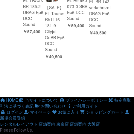
EL TRAXX
EL Re 460
EL BR 143
BR 185.2
073-0 SBB
【SALE】
verkehrsrot
DBAG Ep6
Ep6 DCC
EL Taurus
DBAG Ep6
DCC
Sound
Rh1116
DCC
Sound
￥59,400
181-9
Sound
￥57,400
Cityjet
￥49,500
OeBB Ep6
DCC
Sound
￥49,500
HOME
当サイトについて
プライバシーポリシー
特定商取
引法に基づく表記
お問い合わせ
ご利用ガイド
ログイン
マイページ
お気に入り
ショッピングカート
新規会員登録
レンタルレイアウト
店舗案内 東京店
店舗案内 大阪店
Please Follow Us.