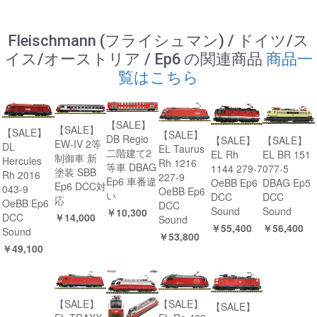
Fleischmann (フライシュマン) / ドイツ/ス
イス/オーストリア / Ep6 の関連商品
商品一
覧はこちら
【SALE】
【SALE】
【SALE】
【SALE】
DB Regio
【SALE】
【SALE】
EW-IV 2等
DL
EL Taurus
二階建て2
EL Rh
EL BR 151
制御車 新
Hercules
Rh 1216
等車 DBAG
1144 279-7
077-5
塗装 SBB
Rh 2016
227-9
Ep6 車番違
OeBB Ep6
DBAG Ep5
Ep6 DCC対
043-9
OeBB Ep6
い
DCC
DCC
応
OeBB Ep6
DCC
Sound
Sound
￥10,300
￥14,000
DCC
Sound
￥55,400
￥56,400
Sound
￥53,800
￥49,100
【SALE】
【SALE】
【SALE】