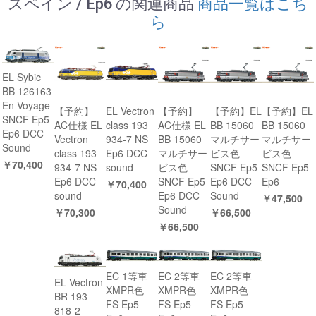
スペイン / Ep6 の関連商品
商品一覧はこち
ら
EL Sybic
BB 126163
En Voyage
【予約】
EL Vectron
【予約】
【予約】EL
【予約】EL
SNCF Ep5
AC仕様 EL
class 193
AC仕様 EL
BB 15060
BB 15060
Ep6 DCC
Vectron
934-7 NS
BB 15060
マルチサー
マルチサー
Sound
class 193
Ep6 DCC
マルチサー
ビス色
ビス色
￥70,400
934-7 NS
sound
ビス色
SNCF Ep5
SNCF Ep5
Ep6 DCC
SNCF Ep5
Ep6 DCC
Ep6
￥70,400
sound
Ep6 DCC
Sound
￥47,500
Sound
￥70,300
￥66,500
￥66,500
EC 1等車
EC 2等車
EC 2等車
EL Vectron
XMPR色
XMPR色
XMPR色
BR 193
FS Ep5
FS Ep5
FS Ep5
818-2