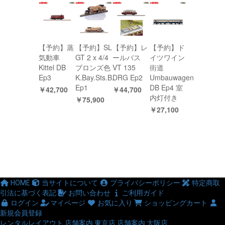
【予約】蒸
【予約】SL
【予約】レ
【予約】ド
気動車
GT 2 x 4/4
ールバス
イツワイン
Kittel DB
ブロンズ色
VT 135
街道
Ep3
K.Bay.Sts.B.
DRG Ep2
Umbauwagen
Ep1
DB Ep4 室
￥42,700
￥44,700
内灯付き
￥75,900
￥27,100
HOME
当サイトについて
プライバシーポリシー
特定商取
引法に基づく表記
お問い合わせ
ご利用ガイド
ログイン
マイページ
お気に入り
ショッピングカート
新規会員登録
レンタルレイアウト
店舗案内 東京店
店舗案内 大阪店