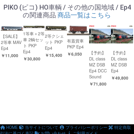
PIKO (ピコ) HO車輌 / その他の国地域 / Ep4
の関連商品
商品一覧はこちら
1等車＋2等
2等クシェ
【SALE】
車 2輌セッ
有蓋貨車
ット PKP
2等車 MAV
ト PKP
PKP Ep4
Ep4
Ep4
Ep4
【予約】
【予約】
￥6,050
￥15,400
￥11,000
DL class
DL class
￥30,800
MZ DSB
MZ DSB
Ep4 DCC
Ep4
Sound
￥49,800
￥71,800
HOME
当サイトについて
プライバシーポリシー
特定商取
引法に基づく表記
お問い合わせ
ご利用ガイド