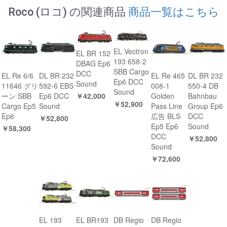
Roco (ロコ) の関連商品
商品一覧はこちら
EL Vectron
EL BR 152
193 658-2
DBAG Ep6
SBB Cargo
DCC
EL Re 6/6
DL BR 232
EL Re 465
DL BR 232
Ep6 DCC
Sound
11646 グリ
592-6 EBS
008-1
550-4 DB
Sound
￥42,000
ーン SBB
Ep6 DCC
Golden
Bahnbau
￥52,900
Cargo Ep5
Sound
Pass Line
Group Ep6
Ep6
広告 BLS
DCC
￥52,800
Ep5 Ep6
Sound
￥58,300
DCC
￥52,800
Sound
￥72,600
EL 193
EL BR193
DB Regio
DB Regio