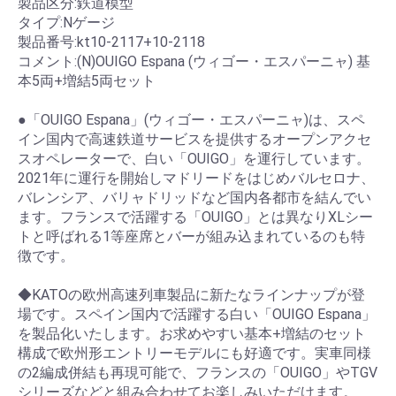
製品区分:鉄道模型
タイプ:Nゲージ
製品番号:kt10-2117+10-2118
コメント:(N)OUIGO Espana (ウィゴー・エスパーニャ) 基
本5両+増結5両セット
●「OUIGO Espana」(ウィゴー・エスパーニャ)は、スペ
イン国内で高速鉄道サービスを提供するオープンアクセ
スオペレーターで、白い「OUIGO」を運行しています。
2021年に運行を開始しマドリードをはじめバルセロナ、
バレンシア、バリャドリッドなど国内各都市を結んでい
ます。フランスで活躍する「OUIGO」とは異なりXLシー
トと呼ばれる1等座席とバーが組み込まれているのも特
徴です。
◆KATOの欧州高速列車製品に新たなラインナップが登
場です。スペイン国内で活躍する白い「OUIGO Espana」
を製品化いたします。お求めやすい基本+増結のセット
構成で欧州形エントリーモデルにも好適です。実車同様
の2編成併結も再現可能で、フランスの「OUIGO」やTGV
シリーズなどと組み合わせてお楽しみいただけます。