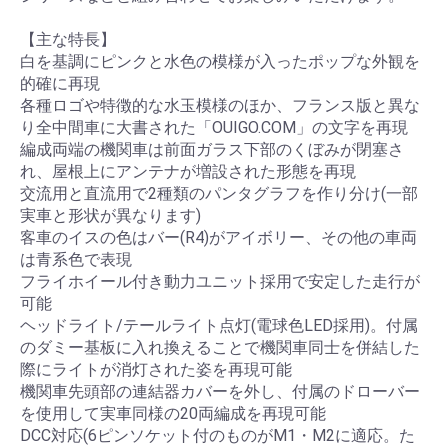
【主な特長】
白を基調にピンクと水色の模様が入ったポップな外観を
的確に再現
各種ロゴや特徴的な水玉模様のほか、フランス版と異な
り全中間車に大書された「OUIGO.COM」の文字を再現
編成両端の機関車は前面ガラス下部のくぼみが閉塞さ
れ、屋根上にアンテナが増設された形態を再現
交流用と直流用で2種類のパンタグラフを作り分け(一部
実車と形状が異なります)
客車のイスの色はバー(R4)がアイボリー、その他の車両
は青系色で表現
フライホイール付き動力ユニット採用で安定した走行が
可能
ヘッドライト/テールライト点灯(電球色LED採用)。付属
のダミー基板に入れ換えることで機関車同士を併結した
際にライトが消灯された姿を再現可能
機関車先頭部の連結器カバーを外し、付属のドローバー
を使用して実車同様の20両編成を再現可能
DCC対応(6ピンソケット付のものがM1・M2に適応。た