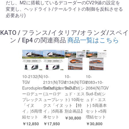
だし、M2に搭載しているデコーダーのCV29値の設定を
変更し、ヘッドライト/テールライトの制御を反転させる
必要あり)
KATO / フランス/イタリア/オランダ/スペイ
ン / Ep4 の関連商品
商品一覧はこちら
10-2132(N)
10-
10-
10-
TGV
2131(N)TGV
2134(N)TGV
2083+10-
Euroduplex“inOui”(ユ
Euroduplex“inOui”
Sud-Est(シ
2084(N)TGV
ーロデュー
(ユーロデ
ュド・エス
Sud-Est(シ
プレックス
ュープレッ
ト) 10両セ
ュド・エス
「イヌ
クス「イヌ
ット 【特
ト) 5両基本
イ」)5両増
イ」)5両基
別企画品】
セット+5両
結セット
本セット
増結セット
￥30,800
￥12,850
￥17,950
￥30,800