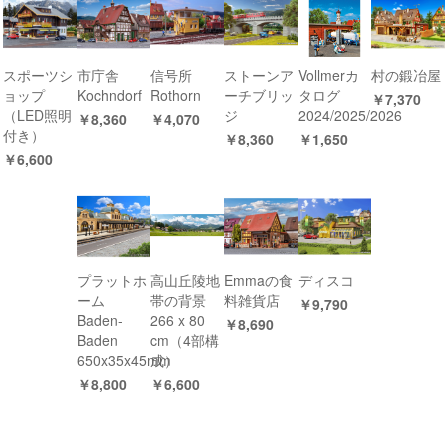
スポーツシ
市庁舎
信号所
ストーンア
Vollmerカ
村の鍛冶屋
ョップ
Kochndorf
Rothorn
ーチブリッ
タログ
￥7,370
（LED照明
ジ
2024/2025/2026
￥8,360
￥4,070
付き）
￥8,360
￥1,650
￥6,600
プラットホ
高山丘陵地
Emmaの食
ディスコ
ーム
帯の背景
料雑貨店
￥9,790
Baden-
266 x 80
￥8,690
Baden
cm（4部構
650x35x45mm
成）
￥8,800
￥6,600