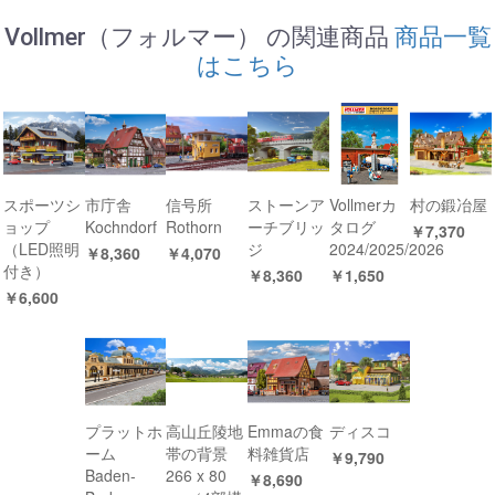
Vollmer（フォルマー） の関連商品
商品一覧
はこちら
スポーツシ
市庁舎
信号所
ストーンア
Vollmerカ
村の鍛冶屋
ョップ
Kochndorf
Rothorn
ーチブリッ
タログ
￥7,370
（LED照明
ジ
2024/2025/2026
￥8,360
￥4,070
付き）
￥8,360
￥1,650
￥6,600
プラットホ
高山丘陵地
Emmaの食
ディスコ
ーム
帯の背景
料雑貨店
￥9,790
Baden-
266 x 80
￥8,690