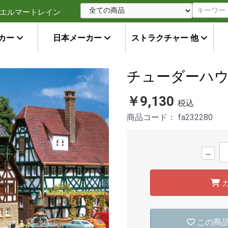
エルマートレイン
カー
日本メーカー
ストラクチャー 他
チューダーハ
￥9,130
税込
商品コード：
fa232280
－
この商