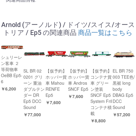
Arnold (アーノルド) / ドイツ/スイス/オース
トリア / Ep5 の関連商品
商品一覧はこちら
シュリーレ
ン客車 ２
等荷物車
SL BR 02
【仮予約】
【仮予約】
【仮予約】
EL BR 750
OeBB Ep5-
0201 グリ
ホッパー貨
ホッパー貨
コンテナ貨
003 TEE色/
6
ーン 重油
車 Mahou
車 Andros
車 グリー
黒裾 long
￥6,200
ダブルテン
RENFE
SNCF Ep5
ン塗装
body
ダー DR
Ep5
SNCF Ep5
DBAG Ep5
￥7,600
Ep5 DCC
System Fril
DCC
￥7,600
Sound
コンテナ積
Sound
載
￥77,000
￥57,200
￥8,800