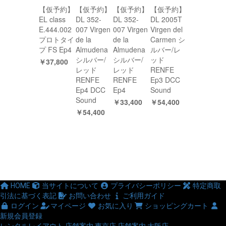
【仮予約】
【仮予約】
【仮予約】
【仮予約】
EL class
DL 352-
DL 352-
DL 2005T
E.444.002
007 Virgen
007 Virgen
Virgen del
プロトタイ
de la
de la
Carmen シ
プ FS Ep4
Almudena
Almudena
ルバー/レ
シルバー/
シルバー/
ッド
￥37,800
レッド
レッド
RENFE
RENFE
RENFE
Ep3 DCC
Ep4 DCC
Ep4
Sound
Sound
￥33,400
￥54,400
￥54,400
HOME
当サイトについて
プライバシーポリシー
特定商取
引法に基づく表記
お問い合わせ
ご利用ガイド
ログイン
マイページ
お気に入り
ショッピングカート
新規会員登録