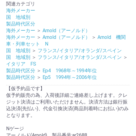
関連カテゴリ
海外メーカー
国 地域別
製品時代区分
海外メーカー
＞
Arnold（アーノルド）
海外メーカー
＞
Arnold（アーノルド）
＞
Arnold 機関
車・列車セット N
国 地域別
＞
フランス/イタリア/オランダ/スペイン
国 地域別
＞
フランス/イタリア/オランダ/スペイン
＞
イタリア FS
製品時代区分
＞
Ep4 1968年～1994年位
製品時代区分
＞
Ep5 1994年～2006年位
【仮予約品です】
仮予約販売の為、入荷後詳細ご連絡差し上げます。クレ
ジット決済はご利用いただけません。決済方法は銀行振
込決済(先払い)、代金引換決済(商品到着時にお払い)のみ
となります。
Nゲージ
アーノルド(Arnold) 製品番号:ar2688