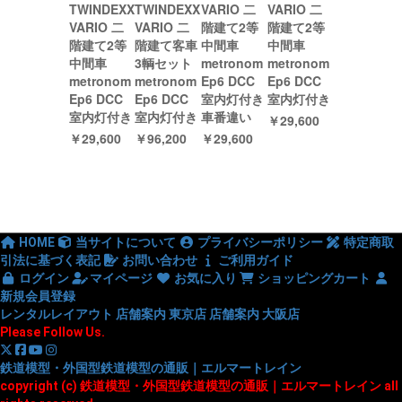
TWINDEXX
TWINDEXX
VARIO 二
VARIO 二
VARIO 二
VARIO 二
階建て2等
階建て2等
階建て2等
階建て客車
中間車
中間車
中間車
3輌セット
metronom
metronom
metronom
metronom
Ep6 DCC
Ep6 DCC
Ep6 DCC
Ep6 DCC
室内灯付き
室内灯付き
室内灯付き
室内灯付き
車番違い
￥29,600
￥29,600
￥96,200
￥29,600
HOME
当サイトについて
プライバシーポリシー
特定商取
引法に基づく表記
お問い合わせ
ご利用ガイド
ログイン
マイページ
お気に入り
ショッピングカート
新規会員登録
レンタルレイアウト
店舗案内 東京店
店舗案内 大阪店
Please Follow Us.
鉄道模型・外国型鉄道模型の通販｜エルマートレイン
copyright (c) 鉄道模型・外国型鉄道模型の通販｜エルマートレイン all