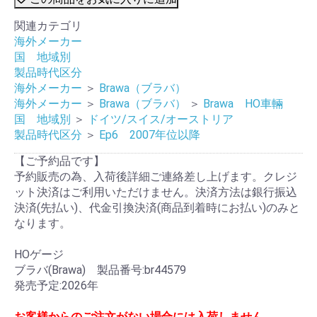
関連カテゴリ
海外メーカー
国 地域別
製品時代区分
海外メーカー
＞
Brawa（ブラバ）
海外メーカー
＞
Brawa（ブラバ）
＞
Brawa HO車輛
国 地域別
＞
ドイツ/スイス/オーストリア
製品時代区分
＞
Ep6 2007年位以降
【ご予約品です】
予約販売の為、入荷後詳細ご連絡差し上げます。クレジ
ット決済はご利用いただけません。決済方法は銀行振込
決済(先払い)、代金引換決済(商品到着時にお払い)のみと
なります。
HOゲージ
ブラバ(Brawa) 製品番号:br44579
発売予定:2026年
お客様からのご注文がない場合には入荷しません。