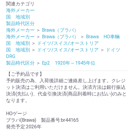
関連カテゴリ
海外メーカー
国 地域別
製品時代区分
海外メーカー
＞
Brawa（ブラバ）
海外メーカー
＞
Brawa（ブラバ）
＞
Brawa HO車輛
国 地域別
＞
ドイツ/スイス/オーストリア
国 地域別
＞
ドイツ/スイス/オーストリア
＞
ドイツ
DRG
製品時代区分
＞
Ep2 1920年～1945年位
【ご予約品です】
予約販売の為、入荷後詳細ご連絡差し上げます。クレジ
ット決済はご利用いただけません。決済方法は銀行振込
決済(先払い)、代金引換決済(商品到着時にお払い)のみと
なります。
HOゲージ
ブラバ(Brawa) 製品番号:br44165
発売予定:2026年