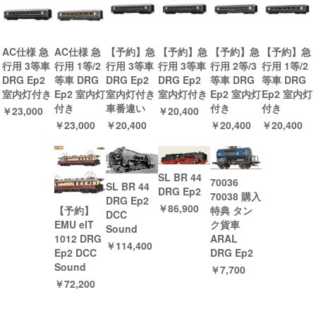
AC仕様 急
AC仕様 急
【予約】急
【予約】急
【予約】急
【予約】急
行用 3等車
行用 1等/2
行用 3等車
行用 3等車
行用 2等/3
行用 1等/2
DRG Ep2
等車 DRG
DRG Ep2
DRG Ep2
等車 DRG
等車 DRG
室内灯付き
Ep2 室内灯
室内灯付き
室内灯付き
Ep2 室内灯
Ep2 室内灯
付き
車番違い
付き
付き
￥23,000
￥20,400
￥23,000
￥20,400
￥20,400
￥20,400
SL BR 44
70036
SL BR 44
DRG Ep2
70038 購入
DRG Ep2
￥86,900
特典 タン
【予約】
DCC
ク貨車
EMU elT
Sound
ARAL
1012 DRG
￥114,400
DRG Ep2
Ep2 DCC
Sound
￥7,700
￥72,200