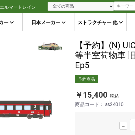
エルマートレイン
カー
日本メーカー
ストラクチャー 他
【予約】(N) UIC-
等半室荷物車 旧
Ep5
予約商品
￥15,400
税込
商品コード：
as24010
－