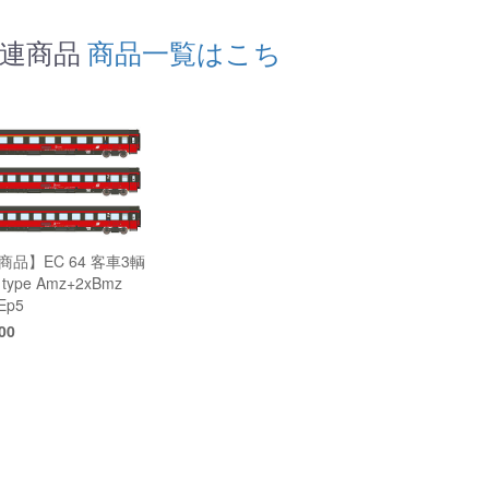
の関連商品
商品一覧はこち
商品】EC 64 客車3輌
ype Amz+2xBmz
Ep5
00