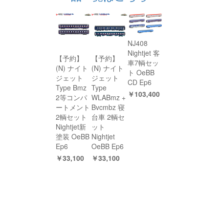
NJ408
Nightjet 客
【予約】
【予約】
車7輌セッ
(N) ナイト
(N) ナイト
ト OeBB
ジェット
ジェット
CD Ep6
Type Bmz
Type
￥103,400
2等コンパ
WLABmz +
ートメント
Bvcmbz 寝
2輌セット
台車 2輌セ
Nightjet新
ット
塗装 OeBB
Nightjet
Ep6
OeBB Ep6
￥33,100
￥33,100