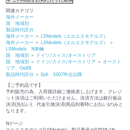
関連カテゴリ
海外メーカー
国 地域別
製品時代区分
海外メーカー
＞
LSModels（エルエスモデルズ）
海外メーカー
＞
LSModels（エルエスモデルズ）
＞
LSModels N車輛
国 地域別
＞
ドイツ/スイス/オーストリア
国 地域別
＞
ドイツ/スイス/オーストリア
＞
オースト
リア OeBB
製品時代区分
＞
Ep6 2007年位以降
【ご予約品です】
予約販売の為、入荷後詳細ご連絡差し上げます。クレジ
ット決済はご利用いただけません。決済方法は銀行振込
決済(先払い)、代金引換決済(商品到着時にお払い)のみと
なります。
Nゲージ
エルエスモデルズ(LSModels) 製品番号:ls97038-1N