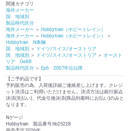
関連カテゴリ
海外メーカー
国 地域別
製品時代区分
海外メーカー
＞
Hobbytrain（ホビートレイン）
海外メーカー
＞
Hobbytrain（ホビートレイン）
＞
Hobbytrain N車輛
国 地域別
＞
ドイツ/スイス/オーストリア
国 地域別
＞
ドイツ/スイス/オーストリア
＞
オースト
リア OeBB
製品時代区分
＞
Ep6 2007年位以降
【ご予約品です】
予約販売の為、入荷後詳細ご連絡差し上げます。クレジ
ット決済はご利用いただけません。決済方法は銀行振込
決済(先払い)、代金引換決済(商品到着時にお払い)のみと
なります。
Nゲージ
Hobbytrain 製品番号:hb25228
発売予定:2026年