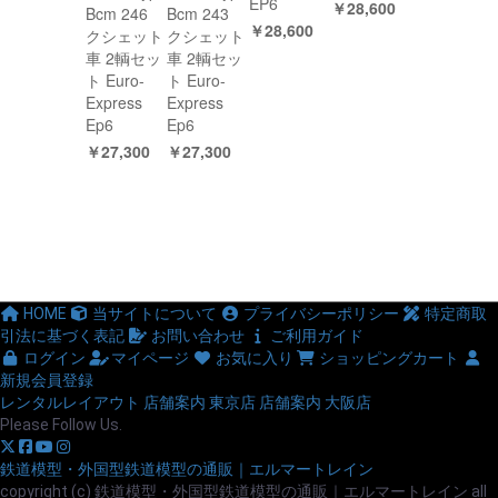
EP6
￥28,600
Bcm 246
Bcm 243
￥28,600
クシェット
クシェット
車 2輌セッ
車 2輌セッ
ト Euro-
ト Euro-
Express
Express
Ep6
Ep6
￥27,300
￥27,300
HOME
当サイトについて
プライバシーポリシー
特定商取
引法に基づく表記
お問い合わせ
ご利用ガイド
ログイン
マイページ
お気に入り
ショッピングカート
新規会員登録
レンタルレイアウト
店舗案内 東京店
店舗案内 大阪店
Please Follow Us.
鉄道模型・外国型鉄道模型の通販｜エルマートレイン
copyright (c) 鉄道模型・外国型鉄道模型の通販｜エルマートレイン all