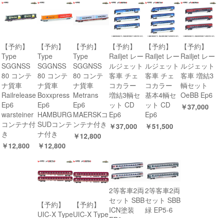
【予約】
【予約】
【予約】
【予約】
【予約】
【予約】
Type
Type
Type
Railjet レー
Railjet レー
Railjet レー
SGGNSS
SGGNSS
SGGNSS
ルジェット
ルジェット
ルジェット
80 コンテ
80 コンテ
80 コンテ
客車 チェ
客車 チェ
客車 増結3
ナ貨車
ナ貨車
ナ貨車
コカラー
コカラー
輌セット
Railrelease
Boxxpress
Metrans
増結3輌セ
基本4輌セ
OeBB Ep6
Ep6
Ep6
Ep6
ット CD
ット CD
￥37,000
warsteiner
HAMBURG
MAERSKコ
Ep6
Ep6
コンテナ付
SUDコンテ
ンテナ付き
￥37,000
￥51,500
き
ナ付き
￥12,800
￥12,800
￥12,800
2等客車2両
2等客車2両
セット SBB
セット SBB
【予約】
【予約】
ICN塗装
緑 EP5-6
UIC-X Type
UIC-X Type