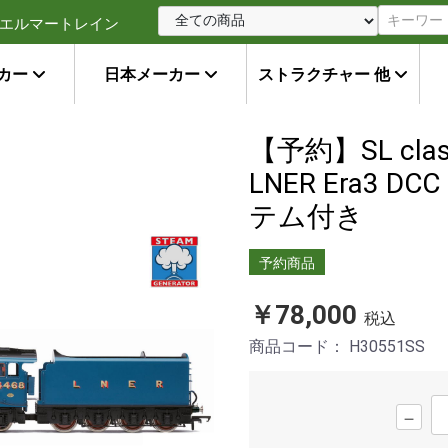
エルマートレイン
カー
日本メーカー
ストラクチャー 他
【予約】SL class 
LNER Era3 D
テム付き
予約商品
￥78,000
税込
商品コード：
H30551SS
－