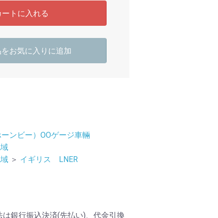
カートに入れる
品をお気に入りに追加
（ホーンビー）OOゲージ車輛
地域
地域
＞
イギリス LNER
は銀行振込決済(先払い)、代金引換