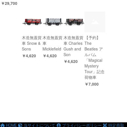
￥29,700
木造無蓋貨
木造無蓋貨
木造無蓋貨
【予約】
車 Snow &
車
車 Charles
The
Sons
Micklefield
Gush and
Beatles ア
Son
ルバム
￥4,620
￥4,620
「Magical
￥4,620
Mystery
Tour」記念
荷物車
￥7,000
HOME
当サイトについて
プライバシーポリシー
特定商取