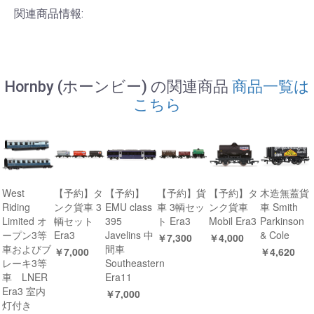
関連商品情報:
Hornby (ホーンビー) の関連商品
商品一覧は
こちら
West
【予約】タ
【予約】
【予約】貨
【予約】タ
木造無蓋貨
Riding
ンク貨車 3
EMU class
車 3輌セッ
ンク貨車
車 Smith
Limited オ
輌セット
395
ト Era3
Mobil Era3
Parkinson
ープン3等
Era3
Javelins 中
& Cole
￥7,300
￥4,000
車およびブ
間車
￥7,000
￥4,620
レーキ3等
Southeastern
車 LNER
Era11
Era3 室内
￥7,000
灯付き