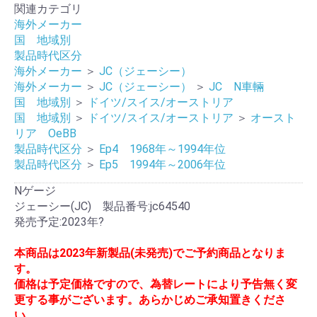
関連カテゴリ
海外メーカー
国 地域別
製品時代区分
海外メーカー
＞
JC（ジェーシー）
海外メーカー
＞
JC（ジェーシー）
＞
JC N車輛
国 地域別
＞
ドイツ/スイス/オーストリア
国 地域別
＞
ドイツ/スイス/オーストリア
＞
オースト
リア OeBB
製品時代区分
＞
Ep4 1968年～1994年位
製品時代区分
＞
Ep5 1994年～2006年位
Nゲージ
ジェーシー(JC) 製品番号:jc64540
発売予定:2023年?
本商品は2023年新製品(未発売)でご予約商品となりま
す。
価格は予定価格ですので、為替レートにより予告無く変
更する事がございます。あらかじめご承知置きくださ
い。