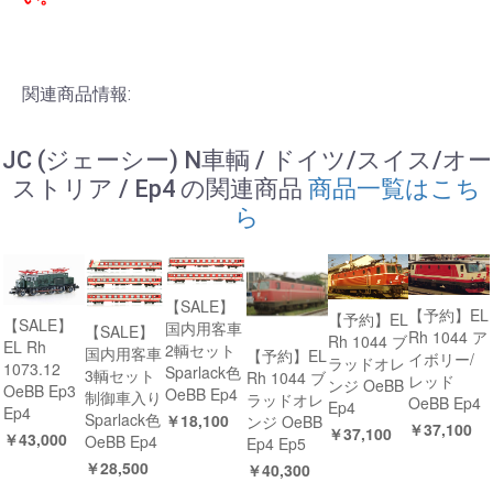
関連商品情報:
JC (ジェーシー) N車輌 / ドイツ/スイス/オー
ストリア / Ep4 の関連商品
商品一覧はこち
ら
【SALE】
【予約】EL
【予約】EL
【SALE】
国内用客車
【SALE】
Rh 1044 ア
Rh 1044 ブ
EL Rh
2輌セット
国内用客車
【予約】EL
イボリー/
ラッドオレ
1073.12
Sparlack色
3輌セット
Rh 1044 ブ
レッド
ンジ OeBB
OeBB Ep3
OeBB Ep4
制御車入り
ラッドオレ
OeBB Ep4
Ep4
Ep4
Sparlack色
￥18,100
ンジ OeBB
￥37,100
￥37,100
￥43,000
OeBB Ep4
Ep4 Ep5
￥28,500
￥40,300