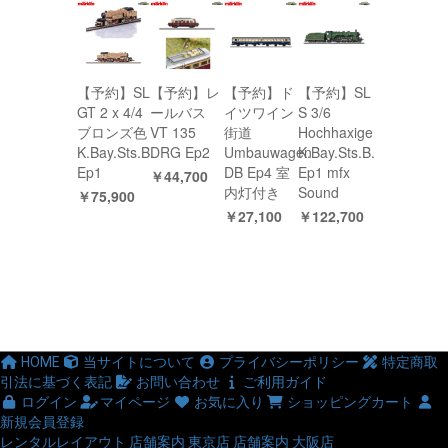
【予約】SL
【予約】レ
【予約】ド
【予約】SL
GT 2 x 4/4
ールバス
イツワイン
S 3/6
ブロンズ色
VT 135
街道
Hochhaxige
K.Bay.Sts.B.
DRG Ep2
Umbauwagen
K.Bay.Sts.B.
Ep1
DB Ep4 室
Ep1 mfx
￥44,700
内灯付き
Sound
￥75,900
￥27,100
￥122,700
HOME
当サイトについて
プライバシーポリシー
特定商取
引法に基づく表記
お問い合わせ
ご利用ガイド
ログイン
マイページ
お気に入り
ショッピングカート
新規会員登録
レンタルレイアウト
店舗案内 東京店
店舗案内 大阪店