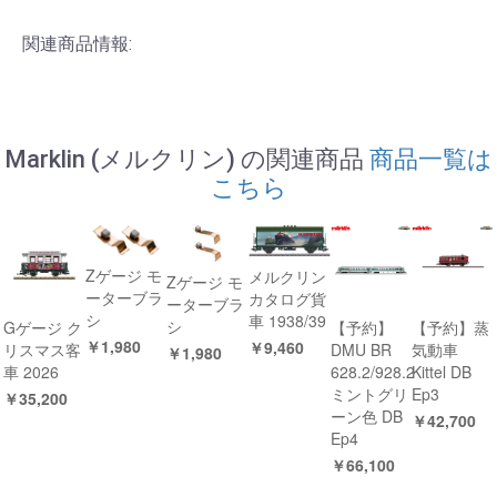
関連商品情報:
Marklin (メルクリン) の関連商品
商品一覧は
こちら
Zゲージ モ
メルクリン
Zゲージ モ
ーターブラ
カタログ貨
ーターブラ
シ
車 1938/39
シ
Gゲージ ク
【予約】
【予約】蒸
￥1,980
￥9,460
リスマス客
DMU BR
気動車
￥1,980
車 2026
628.2/928.2
Kittel DB
ミントグリ
Ep3
￥35,200
ーン色 DB
￥42,700
Ep4
￥66,100