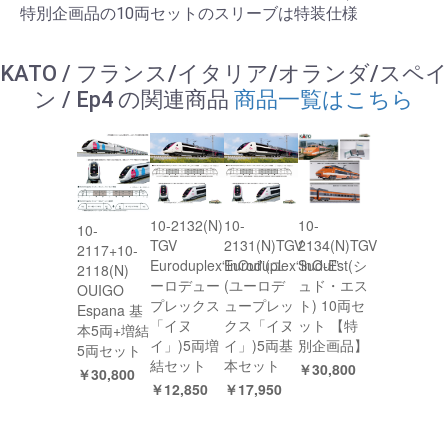
特別企画品の10両セットのスリーブは特装仕様
KATO / フランス/イタリア/オランダ/スペイ
ン / Ep4 の関連商品
商品一覧はこちら
10-2132(N)
10-
10-
10-
TGV
2131(N)TGV
2134(N)TGV
2117+10-
Euroduplex“inOui”(ユ
Euroduplex“inOui”
Sud-Est(シ
2118(N)
ーロデュー
(ユーロデ
ュド・エス
OUIGO
プレックス
ュープレッ
ト) 10両セ
Espana 基
「イヌ
クス「イヌ
ット 【特
本5両+増結
イ」)5両増
イ」)5両基
別企画品】
5両セット
結セット
本セット
￥30,800
￥30,800
￥12,850
￥17,950