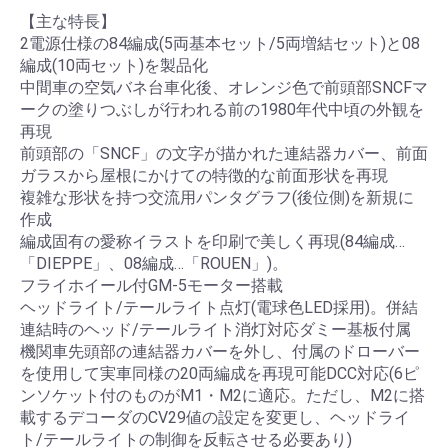
【主な特長】
2電源仕様の84編成(5両基本セット/5両増結セット)と08
編成(10両セット)を製品化
中間車の空気バネ台車化後、オレンジ色で前頭部SNCFマ
ークの塗りつぶしが行われる前の1980年代中頃の外観を
再現
前頭部の「SNCF」の文字が描かれた連結器カバー、前面
ガラスから屋根にかけての特徴的な前面形状を再現
複雑な形状を持つ交流用パンタグラフ(後位側)を新規に
作成
編成固有の愛称イラストを印刷で美しく再現(84編成…
「DIEPPE」、08編成…「ROUEN」)。
フライホイール付GM-5モーター搭載
ヘッドライト/テールライト点灯(電球色LED採用)。併結
連結時のヘッド/テールライト消灯対応ダミー基板付属
機関車先頭部の連結器カバーを外し、付属のドローバー
を使用して実車同様の20両編成を再現可能DCC対応(6ピ
ンソケット付のものがM1・M2に適応。ただし、M2に搭
載するデコーダのCV29値の設定を変更し、ヘッドライ
ト/テールライトの制御を反転させる必要あり)