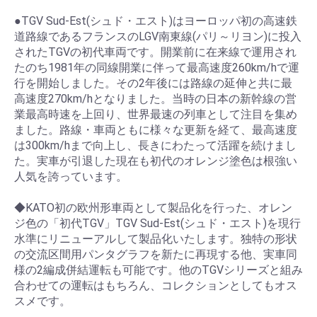
●TGV Sud-Est(シュド・エスト)はヨーロッパ初の高速鉄
道路線であるフランスのLGV南東線(パリ～リヨン)に投入
されたTGVの初代車両です。開業前に在来線で運用され
たのち1981年の同線開業に伴って最高速度260km/hで運
行を開始しました。その2年後には路線の延伸と共に最
高速度270km/hとなりました。当時の日本の新幹線の営
業最高時速を上回り、世界最速の列車として注目を集め
ました。路線・車両ともに様々な更新を経て、最高速度
は300km/hまで向上し、長きにわたって活躍を続けまし
た。実車が引退した現在も初代のオレンジ塗色は根強い
人気を誇っています。
◆KATO初の欧州形車両として製品化を行った、オレン
ジ色の「初代TGV」TGV Sud-Est(シュド・エスト)を現行
水準にリニューアルして製品化いたします。独特の形状
の交流区間用パンタグラフを新たに再現する他、実車同
様の2編成併結運転も可能です。他のTGVシリーズと組み
合わせての運転はもちろん、コレクションとしてもオス
スメです。