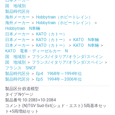
日本メーカー
国 地域別
製品時代区分
海外メーカー
＞
Hobbytrain（ホビートレイン）
海外メーカー
＞
Hobbytrain（ホビートレイン）
＞
Hobbytrain N車輛
日本メーカー
＞
KATO（カトー）
日本メーカー
＞
KATO（カトー）
＞
KATO N車輛
日本メーカー
＞
KATO（カトー）
＞
KATO N車輛
＞
KATO 電車・ディーゼルカー N
国 地域別
＞
フランス/イタリア/オランダ/スペイン
国 地域別
＞
フランス/イタリア/オランダ/スペイン
＞
フランス SNCF
製品時代区分
＞
Ep4 1968年～1994年位
製品時代区分
＞
Ep5 1994年～2006年位
製品区分:鉄道模型
タイプ:Nゲージ
製品番号:10-2083+10-2084
コメント:(N)TGV Sud-Est(シュド・エスト) 5両基本セッ
ト+5両増結セット