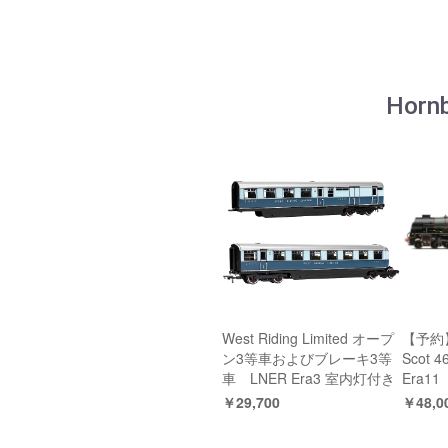
Hor
West Riding Limited オープ
【予約】S
ン3等車およびブレーキ3等
Scot 4
車 LNER Era3 室内灯付き
Era11
￥29,700
￥48,0