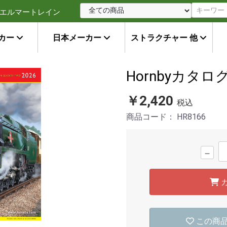
エルマートレイン
カー
日本メーカー
ストラクチャー 他
Hornbyカタログ
￥2,420
税込
商品コード：
HR8166
－
この商