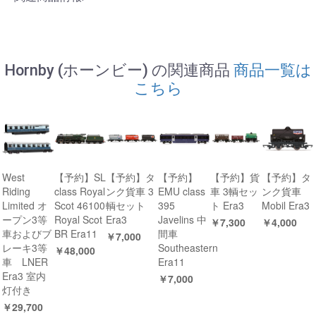
Hornby (ホーンビー) の関連商品
商品一覧は
こちら
West
【予約】SL
【予約】タ
【予約】
【予約】貨
【予約】タ
Riding
class Royal
ンク貨車 3
EMU class
車 3輌セッ
ンク貨車
Limited オ
Scot 46100
輌セット
395
ト Era3
Mobil Era3
ープン3等
Royal Scot
Era3
Javelins 中
￥7,300
￥4,000
車およびブ
BR Era11
間車
￥7,000
レーキ3等
Southeastern
￥48,000
車 LNER
Era11
Era3 室内
￥7,000
灯付き
￥29,700