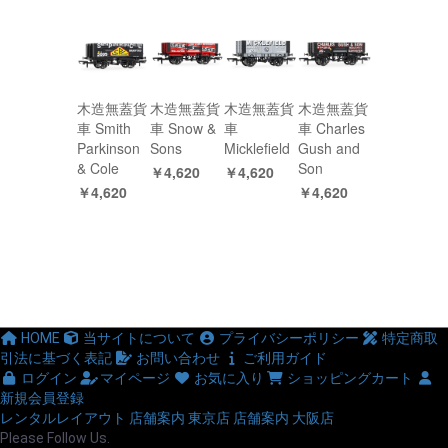
木造無蓋貨
木造無蓋貨
木造無蓋貨
木造無蓋貨
車 Smith
車 Snow &
車
車 Charles
Parkinson
Sons
Micklefield
Gush and
& Cole
Son
￥4,620
￥4,620
￥4,620
￥4,620
HOME
当サイトについて
プライバシーポリシー
特定商取
引法に基づく表記
お問い合わせ
ご利用ガイド
ログイン
マイページ
お気に入り
ショッピングカート
新規会員登録
レンタルレイアウト
店舗案内 東京店
店舗案内 大阪店
Please Follow Us.